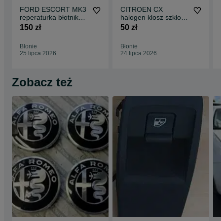
FORD ESCORT MK3
CITROEN CX
reperaturka błotnika
halogen klosz szkło
prawy tył 4D 1980-
75-89 ORYGINAŁ
150 zł
50 zł
1986 części
L+P komplet części
blacharskie nadwozia
blacharskie klocki
Błonie
Błonie
klocki tarcze
tarcze hamulcowe do
25 lipca 2026
24 lipca 2026
hamulcowe do
wszystkich modeli
wszystkich modeli
Zobacz też