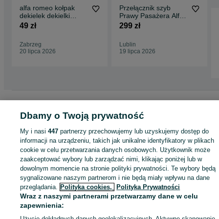
alfa romeo kołpak
Przełącznik szyb
dekielek dekielki
Prawy Pasażera Alfa
kapsle 60mm
Romeo Brera
49 zł
299 zł
Oryginał
Zabrzeg
Lublin
20 lipca 2026
19 lipca 2026
Strona główna
Motoryzacja
Części samochodowe
Osobowe
Osobowe -
Mazowieckie
Osobowe - Błonie
Dbamy o Twoją prywatność
My i nasi
447
partnerzy przechowujemy lub uzyskujemy dostęp do
KATEGORIA
informacji na urządzeniu, takich jak unikalne identyfikatory w plikach
cookie w celu przetwarzania danych osobowych. Użytkownik może
zaakceptować wybory lub zarządzać nimi, klikając poniżej lub w
ID:
1067021765
Wyświetlenia: 2
dowolnym momencie na stronie polityki prywatności. Te wybory będą
sygnalizowane naszym partnerom i nie będą miały wpływu na dane
przeglądania.
Polityka cookies,
Polityka Prywatności
Zadzwoń / SMS
Wyślij wiadomość
Wraz z naszymi partnerami przetwarzamy dane w celu
zapewnienia:
Użycie dokładnych danych geolokalizacyjnych. Aktywne skanowanie