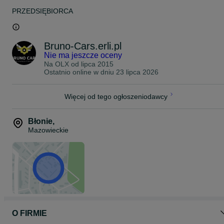
- korek wlewu paliwa
PRZEDSIĘBIORCA
- wkłady lusterek zewnętrznych
- elementy oświetlenia
- klocki i tarcze hamulcowe
- wiele innych
Bruno-Cars.erli.pl
ZAPRASZAMY DO NASZEGO SKLEPU INTERNETOWEGO, adres
Nie ma jeszcze oceny
w zakładce KONTAKT.
Na OLX od
lipca 2015
Ostatnio online w dniu 23 lipca 2026
Skontaktuj się z nami i poznaj nasza pełną propozycję produktową
w naszym sklepie internetowym.
Przygotujemy dla Ciebie spersonalizowaną ofertę.
Więcej od tego ogłoszeniodawcy
Z przyjemnością pomożemy w doborze odpowiednich podzespołó
do Twojego auta !
Błonie
,
Mazowieckie
O FIRMIE