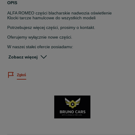
OPIS
ALFA ROMEO części blacharskie nadwozia oświetlenie
Klocki tarcze hamulcowe do wszystkich modeli
Potrzebujesz więcej części, prosimy o kontakt.
Oferujemy wyłącznie nowe części.
W naszej stałej ofercie posiadamy:
- błotniki przód
Zobacz więcej
- fartuchy/ kielichy błotników przednich
- podłogi przód i tył
- reperaturki dolne/ górne/ poszycia błotników tylnych
Zgłoś
- nadkola/ reperaturki wewnętrzne błotników tylnych
- reperaturki/ korytka drzwi przód i tył
- pas przedni dolny
- pas tylny kompletny
- grill zderzaka przedniego: lewa i prawa strona
- podłużnice/ wzmocnienie ramy
- podłoga bagażnika
- mocowanie lewarka
- progi/ wsporniki progów
- zderzaki/ mocowania zderzaka
- maska przednia
- poszycia drzwi przód i tył
- grill