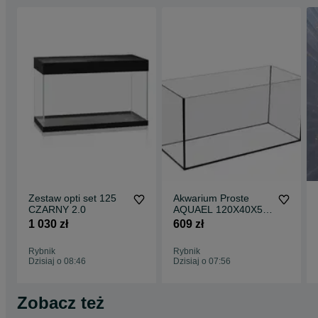
Zestaw opti set 125
Akwarium Proste
CZARNY 2.0
AQUAEL 120X40X50
240 L
1 030 zł
609 zł
Rybnik
Rybnik
Dzisiaj o 08:46
Dzisiaj o 07:56
Zobacz też