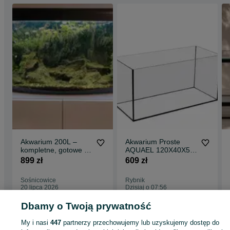
Akwarium 200L –
Akwarium Proste
kompletne, gotowe do
AQUAEL 120X40X50
zarybienia | Fluval
240 L
899 zł
609 zł
305
Sośnicowice
Rybnik
20 lipca 2026
Dzisiaj o 07:56
Dbamy o Twoją prywatność
My i nasi
447
partnerzy przechowujemy lub uzyskujemy dostęp do