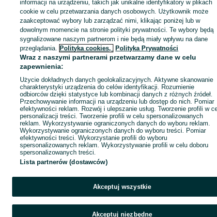
informacji na urządzeniu, takich jak unikalne identyfikatory w plikach
Strona główna
Zwierzęta
Akwarystyka
Akwaria
Akwaria - Śląskie
Akwaria
cookie w celu przetwarzania danych osobowych. Użytkownik może
Rybnik
zaakceptować wybory lub zarządzać nimi, klikając poniżej lub w
dowolnym momencie na stronie polityki prywatności. Te wybory będą
sygnalizowane naszym partnerom i nie będą miały wpływu na dane
KATEGORIA
przeglądania.
Polityka cookies,
Polityka Prywatności
Wraz z naszymi partnerami przetwarzamy dane w celu
ID:
1067005739
Wyświetlenia: 1
zapewnienia:
Użycie dokładnych danych geolokalizacyjnych. Aktywne skanowanie
charakterystyki urządzenia do celów identyfikacji. Rozumienie
Zadzwoń / SMS
Wyślij wiadomość
odbiorców dzięki statystyce lub kombinacji danych z różnych źródeł.
Przechowywanie informacji na urządzeniu lub dostęp do nich. Pomiar
efektywności reklam. Rozwój i ulepszanie usług. Tworzenie profili w c
personalizacji treści. Tworzenie profili w celu spersonalizowanych
reklam. Wykorzystywanie ograniczonych danych do wyboru reklam.
Wykorzystywanie ograniczonych danych do wyboru treści. Pomiar
efektywności treści. Wykorzystanie profili do wyboru
spersonalizowanych reklam. Wykorzystywanie profili w celu doboru
spersonalizowanych treści.
Lista partnerów (dostawców)
Akceptuj wszystkie
Akceptuj niezbędne