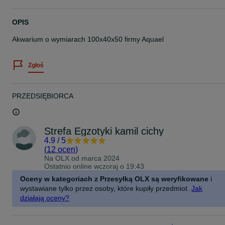
OPIS
Akwarium o wymiarach 100x40x50 firmy Aquael
Zgłoś
PRZEDSIĘBIORCA
Strefa Egzotyki kamil cichy
4.9
/
5
(
12 ocen
)
Na OLX od
marca 2024
Ostatnio online wczoraj o 19:43
Oceny w kategoriach z Przesyłką OLX są weryfikowane
i
wystawiane tylko przez osoby, które kupiły przedmiot.
Jak
działają oceny?