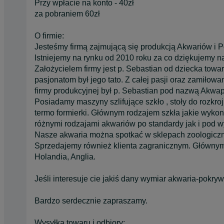
Przy wpłacie na konto - 40zł
za pobraniem 60zł
O firmie:
Jesteśmy firmą zajmującą się produkcją Akwariów i P
Istniejemy na rynku od 2010 roku za co dziękujemy na
Założycielem firmy jest p. Sebastian od dziecka tow
pasjonatom był jego tato. Z całej pasji oraz zamiłowan
firmy produkcyjnej był p. Sebastian pod nazwą Akwap
Posiadamy maszyny szlifujące szkło , stoły do rozkroju 
termo formierki. Głównym rodzajem szkła jakie wykon
różnymi rodzajami akwariów po standardy jak i pod w
Nasze akwaria można spotkać w sklepach zoologicznyc
Sprzedajemy również klienta zagranicznym. Głównymi
Holandia, Anglia.
Jeśli interesuje cie jakiś dany wymiar akwaria-pokr
Bardzo serdecznie zapraszamy.
Wysyłka towaru i odbiory: