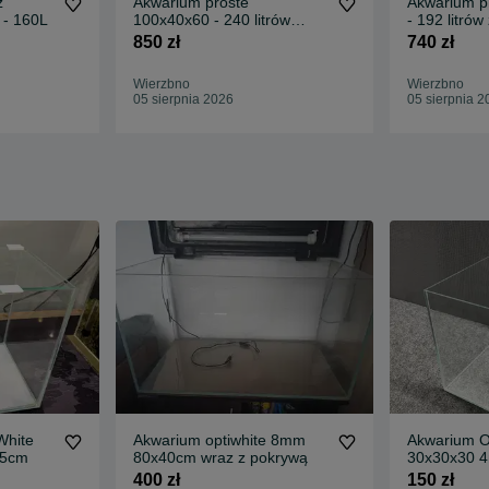
z
Akwarium proste
Akwarium p
 - 160L
100x40x60 - 240 litrów
- 192 litró
OPTIWHITE
850 zł
740 zł
Wierzbno
Wierzbno
05 sierpnia 2026
05 sierpnia 2
White
Akwarium optiwhite 8mm
Akwarium O
25cm
80x40cm wraz z pokrywą
30x30x30 
400 zł
150 zł