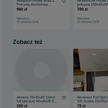
Akwarium Proste Wraz Z
AKWARIUM Proste 
Pokrywą aluminiową
pokrywą 100x40x40
120x40x50 - 240L
990 zł
780 zł
Wierzbno
Wierzbno
05 sierpnia 2026
05 sierpnia 2026
Zobacz też
Akwaria 70x45x45 10mm
Akwarium Full Opti 
full opti oraz 60x45x30 6mm
10L kostka 20x20x
full opti
200 zł
79 zł