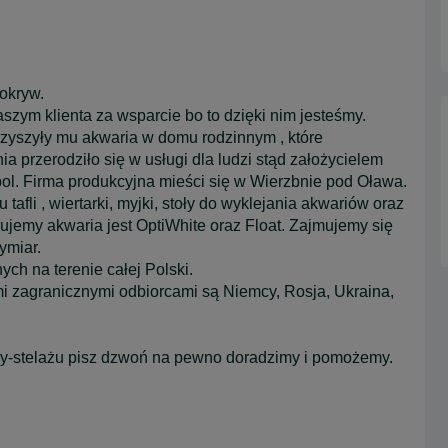
okryw.
szym klienta za wsparcie bo to dzięki nim jesteśmy.
arzyszyły mu akwaria w domu rodzinnym , które
ia przerodziło się w usługi dla ludzi stąd założycielem
ol. Firma produkcyjna mieści się w Wierzbnie pod Oława.
tafli , wiertarki, myjki, stoły do wyklejania akwariów oraz
ujemy akwaria jest OptiWhite oraz Float. Zajmujemy się
ymiar.
h na terenie całej Polski.
 zagranicznymi odbiorcami są Niemcy, Rosja, Ukraina,
ywy-stelażu pisz dzwoń na pewno doradzimy i pomożemy.