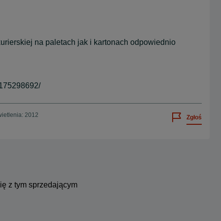
rierskiej na paletach jak i kartonach odpowiednio
.
175298692/
ietlenia: 2012
Zgłoś
się z tym sprzedającym