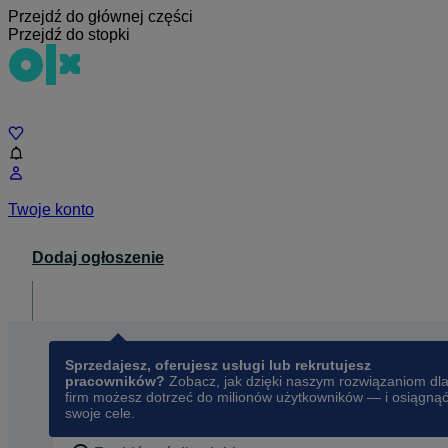
Przejdź do głównej części
Przejdź do stopki
Czat
Twoje konto
Dodaj ogłoszenie
Dla biznesu
opens in a new tab
Sprzedajesz, oferujesz usługi lub rekrutujesz
pracowników?
Zobacz, jak dzięki naszym rozwiązaniom dl
firm możesz dotrzeć do milionów użytkowników — i osiągną
swoje cele.