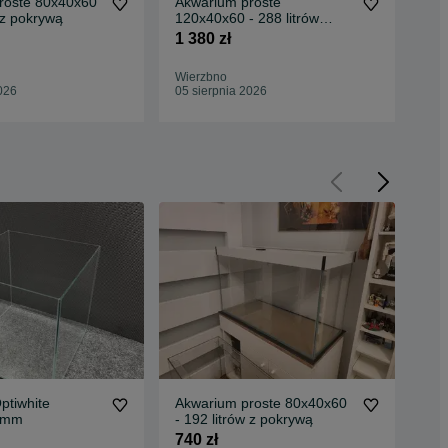
roste 80x40x60
Akwarium proste
Akw
w z pokrywą
120x40x60 - 288 litrów
- 1
OPTIWHITE
1 380 zł
550
Wierzbno
Wie
026
05 sierpnia 2026
05 
ptiwhite
Akwarium proste 80x40x60
Ak
4mm
- 192 litrów z pokrywą
opt
740 zł
50 