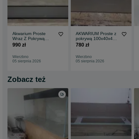
Akwarium Proste
AKWARIUM Proste z
Wraz Z Pokrywą
pokrywą 100x40x40 -
aluminiową
160L
990 zł
780 zł
120x40x50 - 240L
Wierzbno
Wierzbno
05 sierpnia 2026
05 sierpnia 2026
Zobacz też