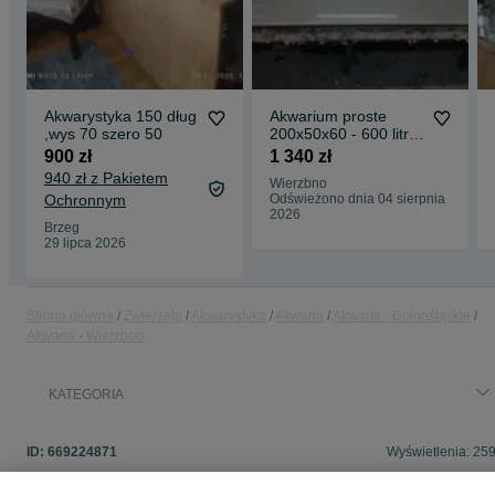
Akwarystyka 150 dług
Akwarium proste
,wys 70 szero 50
200x50x60 - 600 litry
float
900 zł
1 340 zł
940 zł z Pakietem
Wierzbno
Ochronnym
Odświeżono dnia 04 sierpnia
2026
Brzeg
29 lipca 2026
Strona główna
Zwierzęta
Akwarystyka
Akwaria
Akwaria - Dolnośląskie
Akwaria - Wierzbno
KATEGORIA
ID:
669224871
Wyświetlenia: 25