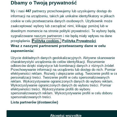
Dbamy o Twoją prywatność
My i nasi
447
partnerzy przechowujemy lub uzyskujemy dostęp do
Zaloguj się lub załóż konto na OLX, aby skontaktować się z t
informacji na urządzeniu, takich jak unikalne identyfikatory w plikach
sprzedającym
cookie w celu przetwarzania danych osobowych. Użytkownik może
zaakceptować wybory lub zarządzać nimi, klikając poniżej lub w
dowolnym momencie na stronie polityki prywatności. Te wybory będą
Zaloguj się / Załóż konto
sygnalizowane naszym partnerom i nie będą miały wpływu na dane
przeglądania.
Polityka cookies,
Polityka Prywatności
Wraz z naszymi partnerami przetwarzamy dane w celu
Zadzwoń / SMS
Wyślij wiadomość
zapewnienia:
Użycie dokładnych danych geolokalizacyjnych. Aktywne skanowanie
charakterystyki urządzenia do celów identyfikacji. Rozumienie
odbiorców dzięki statystyce lub kombinacji danych z różnych źródeł.
Przechowywanie informacji na urządzeniu lub dostęp do nich. Pomiar
efektywności reklam. Rozwój i ulepszanie usług. Tworzenie profili w c
personalizacji treści. Tworzenie profili w celu spersonalizowanych
reklam. Wykorzystywanie ograniczonych danych do wyboru reklam.
Wykorzystywanie ograniczonych danych do wyboru treści. Pomiar
efektywności treści. Wykorzystanie profili do wyboru
spersonalizowanych reklam. Wykorzystywanie profili w celu doboru
spersonalizowanych treści.
Lista partnerów (dostawców)
Akceptuj wszystkie