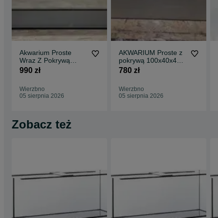
Akwarium Proste
AKWARIUM Proste z
Wraz Z Pokrywą
pokrywą 100x40x40 -
aluminiową
160L
990 zł
780 zł
120x40x50 - 240L
Wierzbno
Wierzbno
05 sierpnia 2026
05 sierpnia 2026
Zobacz też