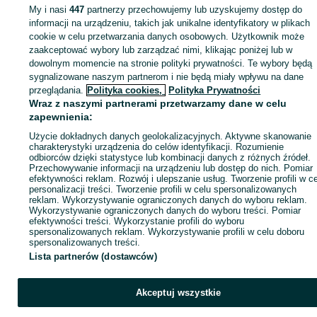
My i nasi
447
partnerzy przechowujemy lub uzyskujemy dostęp do
Zaloguj się lub załóż konto na OLX, aby skontaktować się z t
informacji na urządzeniu, takich jak unikalne identyfikatory w plikach
sprzedającym
cookie w celu przetwarzania danych osobowych. Użytkownik może
zaakceptować wybory lub zarządzać nimi, klikając poniżej lub w
dowolnym momencie na stronie polityki prywatności. Te wybory będą
sygnalizowane naszym partnerom i nie będą miały wpływu na dane
Zaloguj się / Załóż konto
przeglądania.
Polityka cookies,
Polityka Prywatności
Wraz z naszymi partnerami przetwarzamy dane w celu
Zadzwoń / SMS
Wyślij wiadomość
zapewnienia:
Użycie dokładnych danych geolokalizacyjnych. Aktywne skanowanie
charakterystyki urządzenia do celów identyfikacji. Rozumienie
odbiorców dzięki statystyce lub kombinacji danych z różnych źródeł.
Przechowywanie informacji na urządzeniu lub dostęp do nich. Pomiar
efektywności reklam. Rozwój i ulepszanie usług. Tworzenie profili w c
personalizacji treści. Tworzenie profili w celu spersonalizowanych
reklam. Wykorzystywanie ograniczonych danych do wyboru reklam.
Wykorzystywanie ograniczonych danych do wyboru treści. Pomiar
efektywności treści. Wykorzystanie profili do wyboru
spersonalizowanych reklam. Wykorzystywanie profili w celu doboru
spersonalizowanych treści.
Lista partnerów (dostawców)
Akceptuj wszystkie