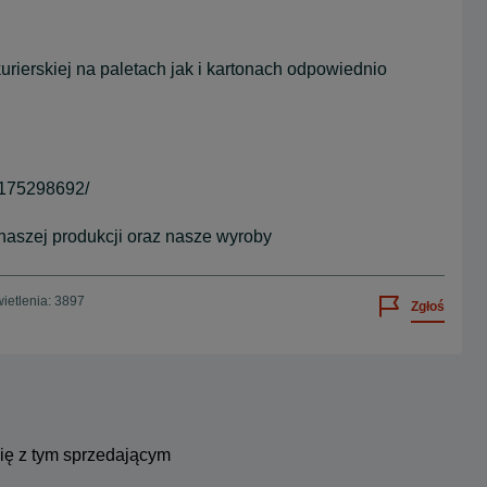
rierskiej na paletach jak i kartonach odpowiednio
.
175298692/
 naszej produkcji oraz nasze wyroby
ietlenia: 3897
Zgłoś
się z tym sprzedającym