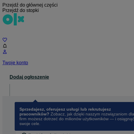
Przejdź do głównej części
Przejdź do stopki
Czat
Twoje konto
Dodaj ogłoszenie
Dla biznesu
opens in a new tab
Sprzedajesz, oferujesz usługi lub rekrutujesz
pracowników?
Zobacz, jak dzięki naszym rozwiązaniom dl
firm możesz dotrzeć do milionów użytkowników — i osiągną
swoje cele.