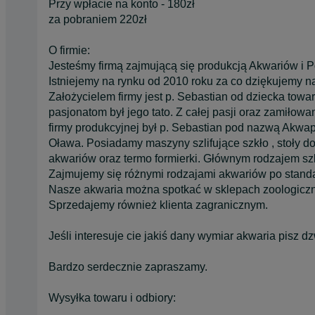
Przy wpłacie na konto - 180zł
za pobraniem 220zł
O firmie:
Jesteśmy firmą zajmującą się produkcją Akwariów i P
Istniejemy na rynku od 2010 roku za co dziękujemy na
Założycielem firmy jest p. Sebastian od dziecka tow
pasjonatom był jego tato. Z całej pasji oraz zamiłowan
firmy produkcyjnej był p. Sebastian pod nazwą Akwap
Oława. Posiadamy maszyny szlifujące szkło , stoły do ro
akwariów oraz termo formierki. Głównym rodzajem szk
Zajmujemy się różnymi rodzajami akwariów po standa
Nasze akwaria można spotkać w sklepach zoologicznyc
Sprzedajemy również klienta zagranicznym.
Jeśli interesuje cie jakiś dany wymiar akwaria pisz
Bardzo serdecznie zapraszamy.
Wysyłka towaru i odbiory: