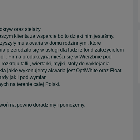
okryw oraz stelaży
szym klienta za wsparcie bo to dzięki nim jesteśmy.
arzyszyły mu akwaria w domu rodzinnym , które
ia przerodziło się w usługi dla ludzi z tond założycielem
ol . Firma produkcyjna mieści się w Wierzbnie pod
zkroju tafli , wiertarki, myjki, stoły do wyklejania
ła jakie wykonujemy akwaria jest OptiWhite oraz Float.
rdy jak i pod wymiar.
h na terenie całej Polski.
 dzwoń na pewno doradzimy i pomożemy.