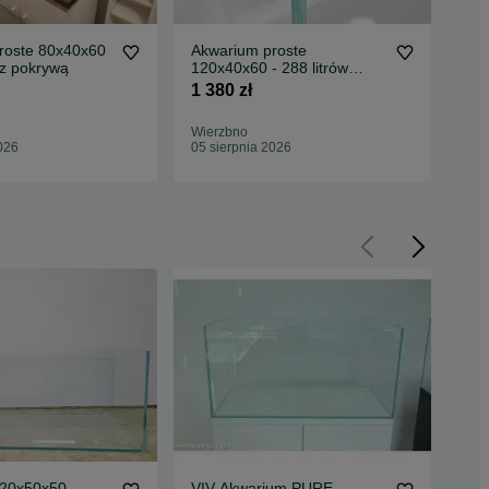
roste 80x40x60
Akwarium proste
Akw
w z pokrywą
120x40x60 - 288 litrów
- 1
OPTIWHITE
1 380 zł
550
Wierzbno
Wie
026
05 sierpnia 2026
05 
120x50x50
VIV Akwarium PURE
Ak