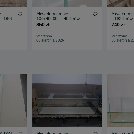
z
Akwarium proste
Akwarium p
 - 160L
100x40x60 - 240 litrów
- 192 litró
OPTIWHITE
850 zł
740 zł
Wierzbno
Wierzbno
05 sierpnia 2026
05 sierpnia 2
0 300L
Akwarium proste
Akwarium 