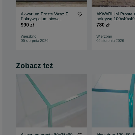
Akwarium Proste Wraz Z
AKWARIUM Proste 
Pokrywą aluminiową
pokrywą 100x40x40
120x40x50 - 240L
990 zł
780 zł
Wierzbno
Wierzbno
05 sierpnia 2026
05 sierpnia 2026
Zobacz też
Akwarium proste 80x35x60
Akwarium 120x50x5