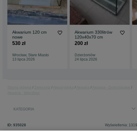
Akwarium 120 cm
Akwarium 330litrów
nowe
120x40x70 cm
530 zł
200 zł
Wrocław, Stare Miasto
Dzierżoniów
13 lipca 2026
24 lipca 2026
Strona główna
Zwierzęta
Akwarystyka
Akwaria
Akwaria - Dolnośląskie
Akwaria - Wierzbno
KATEGORIA
ID:
935028
Wyświetlenia: 131