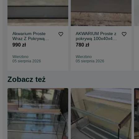
Akwarium Proste
AKWARIUM Proste z
Wraz Z Pokrywą
pokrywą 100x40x40 -
aluminiową
160L
990 zł
780 zł
120x40x50 - 240L
Wierzbno
Wierzbno
05 sierpnia 2026
05 sierpnia 2026
Zobacz też