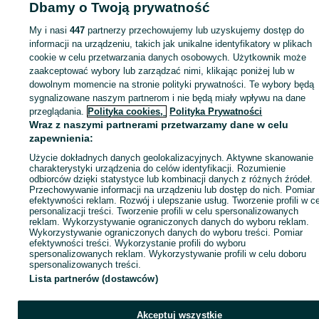
Dbamy o Twoją prywatność
My i nasi
447
partnerzy przechowujemy lub uzyskujemy dostęp do
Zaloguj się lub załóż konto na OLX, aby skontaktować się z t
informacji na urządzeniu, takich jak unikalne identyfikatory w plikach
sprzedającym
cookie w celu przetwarzania danych osobowych. Użytkownik może
zaakceptować wybory lub zarządzać nimi, klikając poniżej lub w
dowolnym momencie na stronie polityki prywatności. Te wybory będą
Zaloguj się / Załóż konto
sygnalizowane naszym partnerom i nie będą miały wpływu na dane
przeglądania.
Polityka cookies,
Polityka Prywatności
Wraz z naszymi partnerami przetwarzamy dane w celu
Zadzwoń / SMS
Wyślij wiadomość
zapewnienia:
Użycie dokładnych danych geolokalizacyjnych. Aktywne skanowanie
charakterystyki urządzenia do celów identyfikacji. Rozumienie
odbiorców dzięki statystyce lub kombinacji danych z różnych źródeł.
Przechowywanie informacji na urządzeniu lub dostęp do nich. Pomiar
efektywności reklam. Rozwój i ulepszanie usług. Tworzenie profili w c
personalizacji treści. Tworzenie profili w celu spersonalizowanych
reklam. Wykorzystywanie ograniczonych danych do wyboru reklam.
Wykorzystywanie ograniczonych danych do wyboru treści. Pomiar
efektywności treści. Wykorzystanie profili do wyboru
spersonalizowanych reklam. Wykorzystywanie profili w celu doboru
spersonalizowanych treści.
Lista partnerów (dostawców)
Akceptuj wszystkie