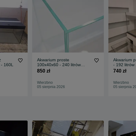
z
Akwarium proste
Akwarium p
 - 160L
100x40x60 - 240 litrów
- 192 litró
OPTIWHITE
850 zł
740 zł
Wierzbno
Wierzbno
05 sierpnia 2026
05 sierpnia 2