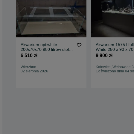
Akwarium optiwhite
Akwarium 1575 l full
200x70x70 980 litrów stelaż
White 250 x 90 x 7
i pokrywa
(wys.)
6 510 zł
9 900 zł
Wierzbno
Katowice, Wełnowiec-J
02 sierpnia 2026
Odświeżono dnia 04 si