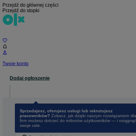
Przejdź do głównej części
Przejdź do stopki
Czat
Twoje konto
Dodaj ogłoszenie
Dla biznesu
opens in a new tab
Sprzedajesz, oferujesz usługi lub rekrutujesz
pracowników?
Zobacz, jak dzięki naszym rozwiązaniom dl
firm możesz dotrzeć do milionów użytkowników — i osiągną
swoje cele.