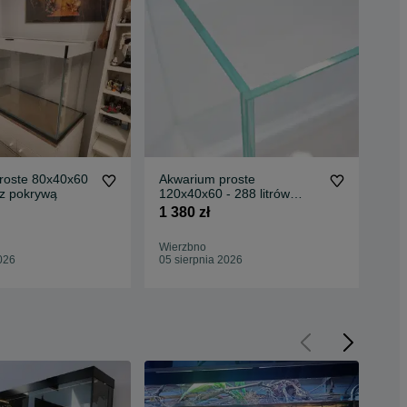
roste 80x40x60
Akwarium proste
Akw
w z pokrywą
120x40x60 - 288 litrów
- 1
OPTIWHITE
1 380 zł
550
Wierzbno
Wie
026
05 sierpnia 2026
05 