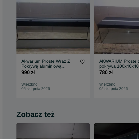
Akwarium Proste Wraz Z
AKWARIUM Proste 
Pokrywą aluminiową
pokrywą 100x40x40
120x40x50 - 240L
990 zł
780 zł
Wierzbno
Wierzbno
05 sierpnia 2026
05 sierpnia 2026
Zobacz też