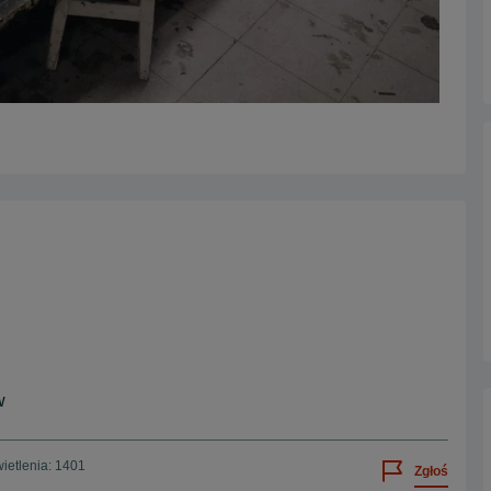
w
ietlenia: 1401
Zgłoś