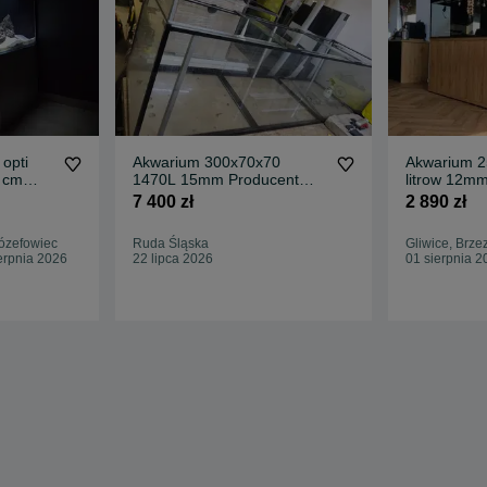
 opti
Akwarium 300x70x70
Akwarium 2
0 cm
1470L 15mm Producent
litrow 12m
Transport
7 400 zł
2 890 zł
ózefowiec
Ruda Śląska
Gliwice, Brze
erpnia 2026
22 lipca 2026
01 sierpnia 2