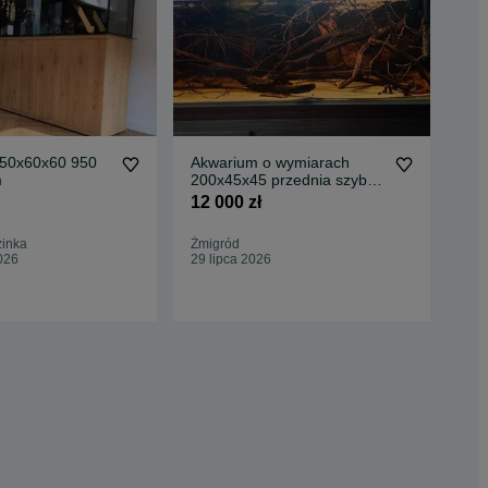
50x60x60 950
Akwarium o wymiarach
Ak
m
200x45x45 przednia szyba
12m
opti white gr. 12mm.
Tra
12 000 zł
2 9
zinka
Żmigród
Rud
026
29 lipca 2026
21 