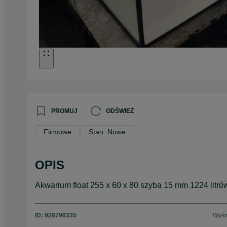
PROMUJ
ODŚWIEŻ
Firmowe
Stan: Nowe
OPIS
Akwarium float 255 x 60 x 80 szyba 15 mm 1224 litró
ID:
928796335
Wyśw