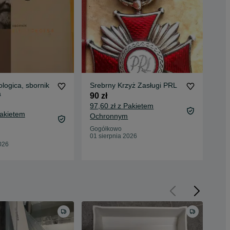
ologica, sbornik
Srebrny Krzyż Zasługi PRL
Hai
a
Sie
90 zł
Me
180
97,60 zł z Pakietem
Mog
Pakietem
189
Ochronnym
Oc
Gogółkowo
01 sierpnia 2026
Gog
026
01 