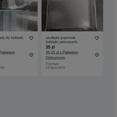
lady do lodówki
szuflada pojemnik
Wyp
lodówki,zamrazarki
50 
35 zł
 Pakietem
40,25 zł z Pakietem
Ochronnym
Leg
10 
Przemyśl
026
13 lipca 2026