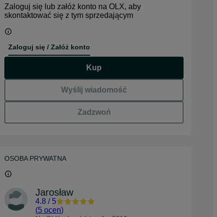
Zaloguj się lub załóż konto na OLX, aby
skontaktować się z tym sprzedającym
Zaloguj się / Załóż konto
Kup
Wyślij wiadomość
Zadzwoń
OSOBA PRYWATNA
Jarosław
4.8
/
5
(
5 ocen
)