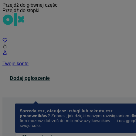
Przejdź do głównej części
Przejdź do stopki
Czat
Twoje konto
Dodaj ogłoszenie
Dla biznesu
opens in a new tab
Sprzedajesz, oferujesz usługi lub rekrutujesz
pracowników?
Zobacz, jak dzięki naszym rozwiązaniom dl
firm możesz dotrzeć do milionów użytkowników — i osiągną
swoje cele.