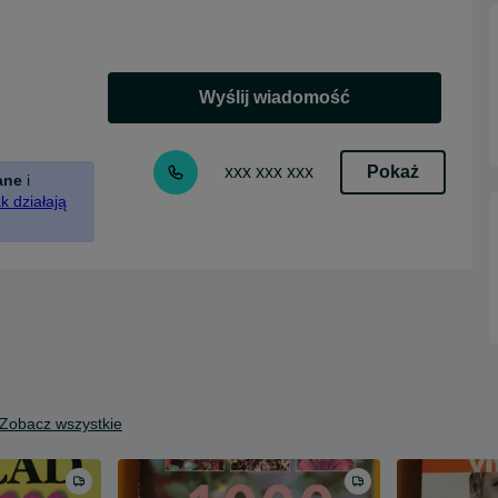
Wyślij wiadomość
Pokaż
xxx xxx xxx
ane
i
k działają
Zobacz wszystkie