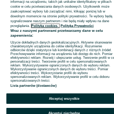
Zaloguj się lub załóż konto na OLX, aby skontaktować się z t
informacji na urządzeniu, takich jak unikalne identyfikatory w plikach
sprzedającym
cookie w celu przetwarzania danych osobowych. Użytkownik może
zaakceptować wybory lub zarządzać nimi, klikając poniżej lub w
dowolnym momencie na stronie polityki prywatności. Te wybory będą
sygnalizowane naszym partnerom i nie będą miały wpływu na dane
Zaloguj się / Załóż konto
przeglądania.
Polityka cookies,
Polityka Prywatności
Wraz z naszymi partnerami przetwarzamy dane w celu
Kup
zapewnienia:
Użycie dokładnych danych geolokalizacyjnych. Aktywne skanowanie
charakterystyki urządzenia do celów identyfikacji. Rozumienie
odbiorców dzięki statystyce lub kombinacji danych z różnych źródeł.
Przechowywanie informacji na urządzeniu lub dostęp do nich. Pomiar
efektywności reklam. Rozwój i ulepszanie usług. Tworzenie profili w c
personalizacji treści. Tworzenie profili w celu spersonalizowanych
reklam. Wykorzystywanie ograniczonych danych do wyboru reklam.
Wykorzystywanie ograniczonych danych do wyboru treści. Pomiar
efektywności treści. Wykorzystanie profili do wyboru
spersonalizowanych reklam. Wykorzystywanie profili w celu doboru
spersonalizowanych treści.
Lista partnerów (dostawców)
Akceptuj wszystkie
Akceptuj niezbędne