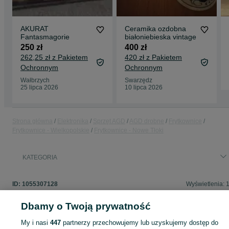
AKURAT
Ceramika ozdobna
Fantasmagorie
białoniebieska vintage
250 zł
400 zł
262,25 zł z Pakietem
420 zł z Pakietem
Ochronnym
Ochronnym
Wałbrzych
Swarzędz
25 lipca 2026
10 lipca 2026
Strona główna
Elektronika
Sprzęt AGD
AGD drobne
Frytkownice
Frytkownice - Wielkopolskie
Frytkownice - Nowe Tłoki
KATEGORIA
ID:
1055307128
Wyświetlenia: 
Dbamy o Twoją prywatność
My i nasi
447
partnerzy przechowujemy lub uzyskujemy dostęp do