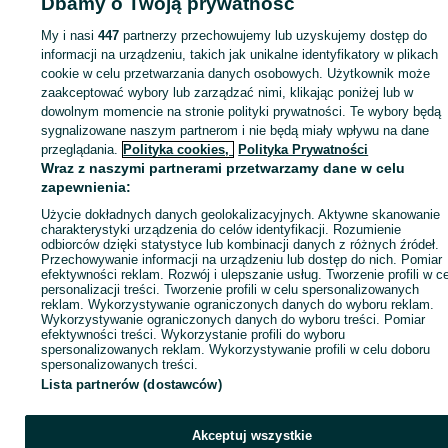
Dbamy o Twoją prywatność
Strona główna
Motoryzacja
Części samochodowe
Osobowe
Osobowe -
Śląskie
Osobowe - Rybnik
My i nasi
447
partnerzy przechowujemy lub uzyskujemy dostęp do
informacji na urządzeniu, takich jak unikalne identyfikatory w plikach
cookie w celu przetwarzania danych osobowych. Użytkownik może
KATEGORIA
zaakceptować wybory lub zarządzać nimi, klikając poniżej lub w
dowolnym momencie na stronie polityki prywatności. Te wybory będą
ID:
1061796480
Wyświetlenia: 
sygnalizowane naszym partnerom i nie będą miały wpływu na dane
przeglądania.
Polityka cookies,
Polityka Prywatności
Wraz z naszymi partnerami przetwarzamy dane w celu
Zadzwoń / SMS
Wyślij wiadomość
zapewnienia:
Użycie dokładnych danych geolokalizacyjnych. Aktywne skanowanie
charakterystyki urządzenia do celów identyfikacji. Rozumienie
odbiorców dzięki statystyce lub kombinacji danych z różnych źródeł.
Przechowywanie informacji na urządzeniu lub dostęp do nich. Pomiar
efektywności reklam. Rozwój i ulepszanie usług. Tworzenie profili w c
personalizacji treści. Tworzenie profili w celu spersonalizowanych
reklam. Wykorzystywanie ograniczonych danych do wyboru reklam.
Wykorzystywanie ograniczonych danych do wyboru treści. Pomiar
efektywności treści. Wykorzystanie profili do wyboru
spersonalizowanych reklam. Wykorzystywanie profili w celu doboru
spersonalizowanych treści.
Lista partnerów (dostawców)
Akceptuj wszystkie