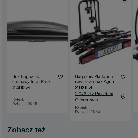
Box Bagażnik
Bagażnik Platforma
dachowy Inter Pack
rowerowa hak Aguri
Traxer 6.6. Dobra
ACTIVE BIKE PRO 3
2 400 zł
2 026 zł
Jakość
Rowery Nowość
2 076 zł z Pakietem
Rybnik
Ochronnym
Dzisiaj o 06:45
Rybnik
Dzisiaj o 06:43
Zobacz też