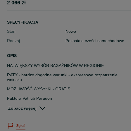
2 066 zł
SPECYFIKACJA
Stan
Nowe
Rodzaj
Pozostałe części samochodowe
OPIS
NAJWIĘKSZY WYBÓR BAGAŻNIKÓW W REGIONIE
RATY - bardzo dogodne warunki - ekspresowe rozpatrzenie
wniosku
MOŻLIWOŚĆ WYSYŁKI - GRATIS
Faktura Vat lub Paragon
Serdecznie zapraszamy
Zobacz więcej
w pon-pią godz. 9~17
sob. 9~13
Zgłoś
Bagażniki - KRYST Rybnik