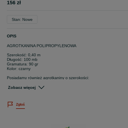
156 zł
Stan: Nowe
OPIS
AGROTKANINA POLIPROPYLENOWA
Szerokość: 0,40 m
Długość: 100 mb
Gramatura: 90 gr
Kolor: czarny
Posiadamy również agrotkaniny o szerokości:
- 0,40/0,60**********/1,62/2,10/2,70/3,27/4,20m.
Zobacz więcej
- kolor: czarny, brązowy, zielony
Zgłoś
Agrotkanina czarna to mocna i trwała tkanina polipropylenowa
stosowana w rolnictwie, ogrodnictwie i szkółkarstwie do
ściółkowania. Znakomicie eliminuje chwasty, bez konieczności
używania środków chemicznych. Agrotkanina stosowana jest w
szkółkach roślin iglastych, w uprawie truskawek, przy zakładaniu