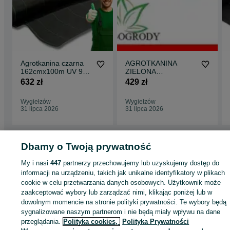
Agrotkanina czarna
AGROTKANINA
162cmx100m UV 90g
ZIELONA
na CHWASTY HIT
1,10mx100m UV 90g
632 zł
429 zł
Agrotkanina
Wygiełzów
Wygiełzów
31 lipca 2026
31 lipca 2026
Dbamy o Twoją prywatność
Strona główna
Dom i Ogród
Ogród
Podłoża ogrodowe
Włókniny
Włóknin
My i nasi
447
partnerzy przechowujemy lub uzyskujemy dostęp do
- Małopolskie
Włókniny - Wygiełzów
informacji na urządzeniu, takich jak unikalne identyfikatory w plikach
cookie w celu przetwarzania danych osobowych. Użytkownik może
zaakceptować wybory lub zarządzać nimi, klikając poniżej lub w
KATEGORIA
dowolnym momencie na stronie polityki prywatności. Te wybory będą
sygnalizowane naszym partnerom i nie będą miały wpływu na dane
ID:
484216890
Wyświetlenia: 6
przeglądania.
Polityka cookies,
Polityka Prywatności