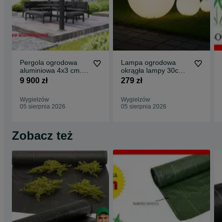
nawozów (tak jak grube warstwy kory). Nawozy rozsypywane na
powierzchnię agrotkaniny przemieszczają się przez nią po
rozpuszczeniu w kroplach pierwszego deszczu.
Pergola ogrodowa
Lampa ogrodowa
aluminiowa 4x3 cm.
okrągła lampy 30cm.
Altana, Wiata
KULA 230V biała kula
9 900 zł
279 zł
Wygiełzów
Wygiełzów
05 sierpnia 2026
05 sierpnia 2026
Zobacz też