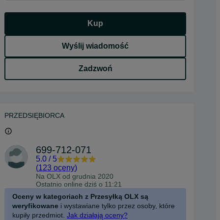
Kup
Wyślij wiadomość
Zadzwoń
PRZEDSIĘBIORCA
699-712-071
5.0
/
5
(
123 oceny
)
Na OLX od
grudnia 2020
Ostatnio online dziś o 11:21
Oceny w kategoriach z Przesyłką OLX są
weryfikowane
i wystawiane tylko przez osoby, które
kupiły przedmiot.
Jak działają oceny?