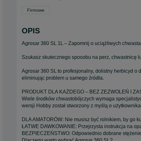
Firmowe
OPIS
Agrosar 360 SL 1L – Zapomnij o uciążliwych chwasta
Szukasz skutecznego sposobu na perz, chwastnicę lub
Agrosar 360 SL to profesjonalny, dolistny herbicyd o 
eliminując problem u samego źródła.
PRODUKT DLA KAŻDEGO – BEZ ZEZWOLEŃ I ZA
Wiele środków chwastobójczych wymaga specjalistycz
wersji Hobby został stworzony z myślą o użytkowni
DLA AMATORÓW: Nie musisz być rolnikiem, by go ku
ŁATWE DAWKOWANIE: Przejrzysta instrukcja na opako
BEZPIECZEŃSTWO: Odpowiednio dobrane stężenie i
Dlaczego warto wybrać Agrosar 360 SL?