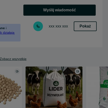
Wyślij wiadomość
Pokaż
xxx xxx xxx
ane
i
k działają
Zobacz wszystkie