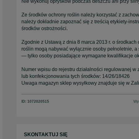
Nie wykonuj oprysków podczas deszczu ani przy siln
Ze środków ochrony roślin należy korzystać z zach
należy dokładnie zapoznać się z treścią etykiety-ins
środków ostrożności.
Zgodnie z Ustawą z dnia 8 marca 2013 r. o środkach o
roślin mogą nabywać wyłącznie osoby pełnoletnie, a
— tylko osoby posiadające wymagane kwalifikacje okr
Numer wpisu do rejestru działalności regulowanej w
lub konfekcjonowania tych środków: 14/26/18426
Uwaga magazyn sklep wysyłkowy znajduje się w Zal
ID:
1072020515
Wyś
SKONTAKTUJ SIĘ