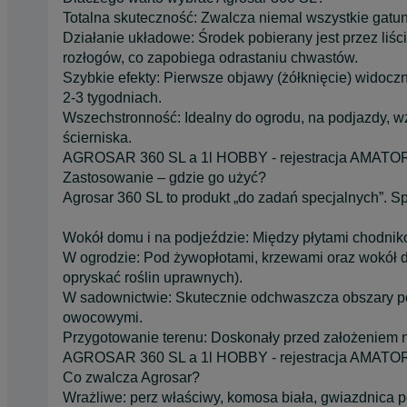
Totalna skuteczność: Zwalcza niemal wszystkie gatun
Działanie układowe: Środek pobierany jest przez liści
rozłogów, co zapobiega odrastaniu chwastów.
Szybkie efekty: Pierwsze objawy (żółknięcie) widoczn
2-3 tygodniach.
Wszechstronność: Idealny do ogrodu, na podjazdy, 
ścierniska.
AGROSAR 360 SL a 1l HOBBY - rejestracja AMAT
Zastosowanie – gdzie go użyć?
Agrosar 360 SL to produkt „do zadań specjalnych”. Sp
Wokół domu i na podjeździe: Między płytami chodni
W ogrodzie: Pod żywopłotami, krzewami oraz wokół d
opryskać roślin uprawnych).
W sadownictwie: Skutecznie odchwaszcza obszary pod
owocowymi.
Przygotowanie terenu: Doskonały przed założeniem 
AGROSAR 360 SL a 1l HOBBY - rejestracja AMAT
Co zwalcza Agrosar?
Wrażliwe: perz właściwy, komosa biała, gwiazdnica po