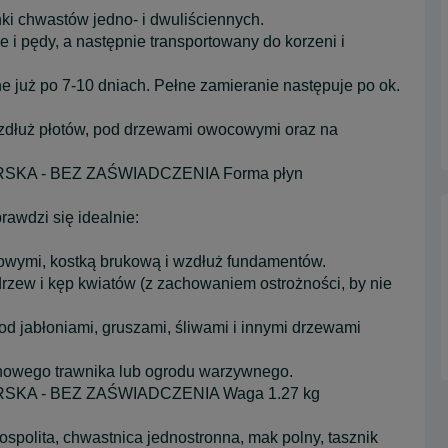
ki chwastów jedno- i dwuliściennych.
e i pędy, a następnie transportowany do korzeni i
e już po 7-10 dniach. Pełne zamieranie następuje po ok.
wzdłuż płotów, pod drzewami owocowymi oraz na
ORSKA - BEZ ZAŚWIADCZENIA Forma płyn
rawdzi się idealnie:
kowymi, kostką brukową i wzdłuż fundamentów.
rzew i kęp kwiatów (z zachowaniem ostrożności, by nie
 jabłoniami, gruszami, śliwami i innymi drzewami
nowego trawnika lub ogrodu warzywnego.
ORSKA - BEZ ZAŚWIADCZENIA Waga 1.27 kg
spolita, chwastnica jednostronna, mak polny, tasznik