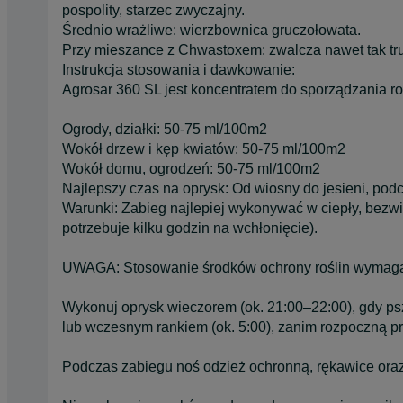
pospolity, starzec zwyczajny.
Średnio wrażliwe: wierzbownica gruczołowata.
Przy mieszance z Chwastoxem: zwalcza nawet tak trud
Instrukcja stosowania i dawkowanie:
Agrosar 360 SL jest koncentratem do sporządzania r
Ogrody, działki: 50-75 ml/100m2
Wokół drzew i kęp kwiatów: 50-75 ml/100m2
Wokół domu, ogrodzeń: 50-75 ml/100m2
Najlepszy czas na oprysk: Od wiosny do jesieni, po
Warunki: Zabieg najlepiej wykonywać w ciepły, bezw
potrzebuje kilku godzin na wchłonięcie).
UWAGA: Stosowanie środków ochrony roślin wymaga 
Wykonuj oprysk wieczorem (ok. 21:00–22:00), gdy ps
lub wczesnym rankiem (ok. 5:00), zanim rozpoczną p
Podczas zabiegu noś odzież ochronną, rękawice oraz 