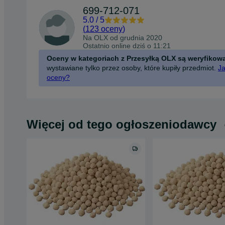
699-712-071
5.0
/
5
(
123 oceny
)
Na OLX od
grudnia 2020
Ostatnio online dziś o 11:21
Oceny w kategoriach z Przesyłką OLX są weryfikow
wystawiane tylko przez osoby, które kupiły przedmiot.
Ja
oceny?
Więcej od tego ogłoszeniodawcy