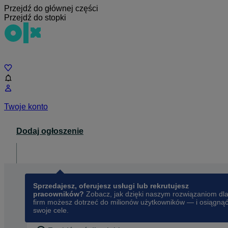
Przejdź do głównej części
Przejdź do stopki
Czat
Twoje konto
Dodaj ogłoszenie
Dla biznesu
opens in a new tab
Sprzedajesz, oferujesz usługi lub rekrutujesz
pracowników?
Zobacz, jak dzięki naszym rozwiązaniom dl
firm możesz dotrzeć do milionów użytkowników — i osiągną
swoje cele.