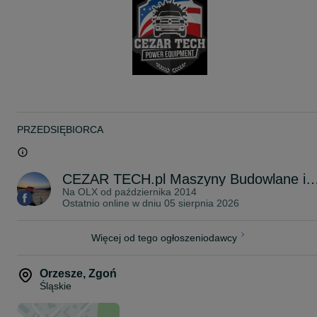
Moc maksymalna: 8,5 kVA / 6,8 kW
Moc znamionowa: 7,7 kVA / 6,16 kW
Prąd znamionowy: 11,2A
Napięcie 1 fazowe: 230V 50Hz
Moc maksymalna: 5,0 kW
Moc znamionowa: 4,5 kW
Napięcie znamionowe: 230 V 50 Hz
Prąd znamionowy: 19,6 A
Moc akustyczna Lwa: 97 dB(A)
Wymiary dł x szer x wys: 790 x 580 x 505 mm
Wymiary dł x szer x wys: 790 x 580 x 650 mm (wersja TR/TRE/TR
Pojemność zbiornika: 6,1 l / 45l (wersja TR/TRE/TRA)
PRZEDSIĘBIORCA
Spalanie przy mocy 75%: 2,7 l/h
Waga: 76/91/100/102 kg
Specyfikacja techniczna prądnicy:
CEZAR TECH.pl Maszyny Budowlane i U
Typ: synchroniczna
Na OLX od
października 2014
Stopień ochrony: IP 23
Ostatnio online w dniu 05 sierpnia 2026
Specyfikacja techniczna silnika:
Typ: Honda GX390, czterosuw
Moc: 7,4 kW
Więcej od tego ogłoszeniodawcy
Pojemność zbiornika paliwa: 6,2 l
Rodzaj paliwa: benzyna bezołowiowa 95
Zużycie paliwa: 2,7 l/h
Orzesze
,
Zgoń
Czas pracy bez tankowania: 2,3 h
Śląskie
Olej silnikowy: SAE 10W-30
Ilość oleju w misce olejowej: 1,3 l