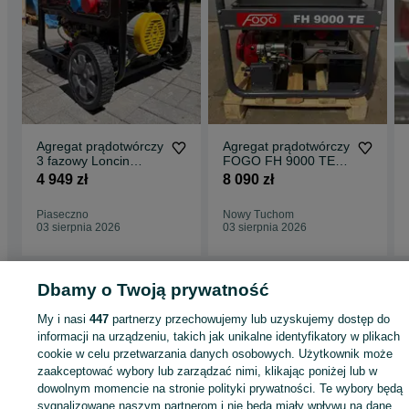
Agregat prądotwórczy
Agregat prądotwórczy
3 fazowy Loncin
FOGO FH 9000 TE
LC10000D-S moc
Honda GX390
4 949 zł
8 090 zł
ciągła na 1f i 3f 8kW
400/230V 8,7kVA
Piaseczno
Nowy Tuchom
03 sierpnia 2026
03 sierpnia 2026
Dbamy o Twoją prywatność
Strona główna
Firma i Przemysł
Maszyny i urządzenia
Agregaty
prądotwórcze
Agregaty prądotwórcze - Śląskie
Agregaty prądotwórcze -
My i nasi
447
partnerzy przechowujemy lub uzyskujemy dostęp do
Orzesze
Agregaty prądotwórcze - Zgoń
informacji na urządzeniu, takich jak unikalne identyfikatory w plikach
cookie w celu przetwarzania danych osobowych. Użytkownik może
KATEGORIA
zaakceptować wybory lub zarządzać nimi, klikając poniżej lub w
dowolnym momencie na stronie polityki prywatności. Te wybory będą
sygnalizowane naszym partnerom i nie będą miały wpływu na dane