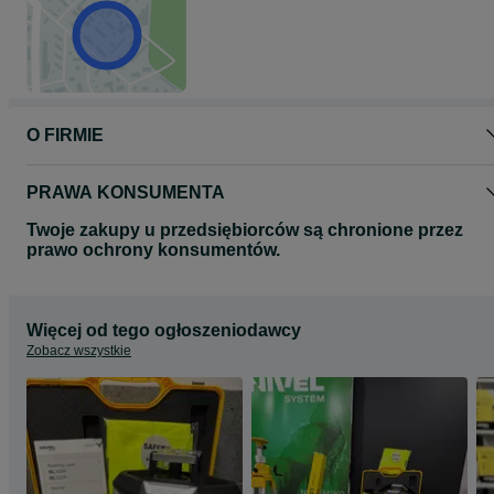
Rozruch FH 9000: rewersyjny linką
Wyposażenie standardowe:
Wyłącznik przy braku oleju
1 gniazdo 1~ 16A
1 gniazdo 3~ 16A
Wyłącznik termiczny
O FIRMIE
PRAWA KONSUMENTA
Twoje zakupy u przedsiębiorców są chronione przez
prawo ochrony konsumentów.
Więcej od tego ogłoszeniodawcy
Zobacz wszystkie