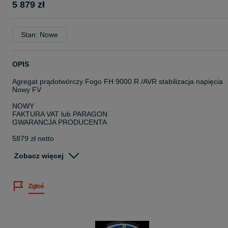
5 879 zł
Stan: Nowe
OPIS
Agregat prądotwórczy Fogo FH 9000 R /AVR stabilizacja napięcia
Nowy FV
NOWY
FAKTURA VAT lub PARAGON
GWARANCJA PRODUCENTA
5879 zł netto
7231 zł brutto
Zobacz więcej
Możliwy odbiór osobisty
Możliwa wysyłka kurierem
Zgłoś
Dostępne różne modele agregatów Fogo, Honda , Pramac
Specyfikacja techniczna agregatu FH 9000R
Napięcie 3 fazowe: 400 V 50 Hz