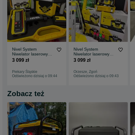
Nivel System
Nivel System
Niwelator laserowy
Niwelator laserowy
NL320 R lata statyw
NL320 R lata statyw
3 099 zł
3 099 zł
RD300 Nowy faktura
RD300 Nowy faktura
+ Dalmierz HDM Little
Piekary Śląskie
Orzesze, Zgoń
Friend
Odświeżono dzisiaj o 09:44
Odświeżono dzisiaj o 09:43
Zobacz też