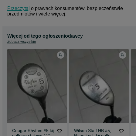
Przeczytaj
 o prawach konsumentów, bezpieczeństwie 
przedmiotów i wiele więcej.
Więcej od tego ogłoszeniodawcy
Zobacz wszystkie
Cougar Rhythm #5 kij
Wilson Staff HB #5,
golfowy stalowy 41"
Nanoflex L kij golfowy