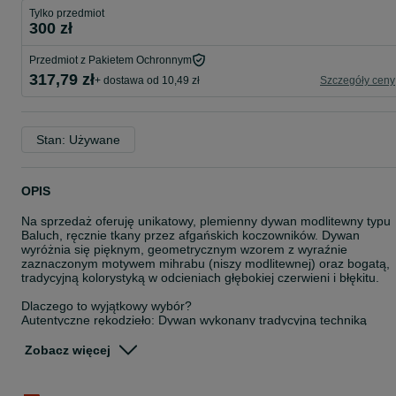
Tylko przedmiot
300 zł
Przedmiot z Pakietem Ochronnym
317,79 zł
+ dostawa od 10,49 zł
Szczegóły ceny
Stan: Używane
OPIS
Na sprzedaż oferuję unikatowy, plemienny dywan modlitewny typu
Baluch, ręcznie tkany przez afgańskich koczowników. Dywan
wyróżnia się pięknym, geometrycznym wzorem z wyraźnie
zaznaczonym motywem mihrabu (niszy modlitewnej) oraz bogatą,
tradycyjną kolorystyką w odcieniach głębokiej czerwieni i błękitu.
Dlaczego to wyjątkowy wybór?
Autentyczne rękodzieło: Dywan wykonany tradycyjną techniką
wiązania, co widać po unikalnych, drobnych nieregularnościach
wzoru.
Zobacz więcej
Naturalne materiały: 100% czysta wełna, miękka i lśniąca, barwion
naturalnie.