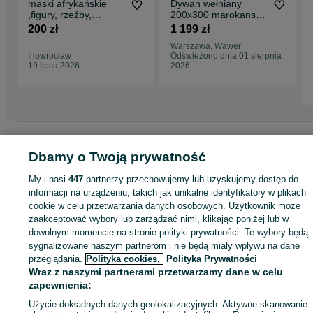
maski afrykańskie
Dywan wełniany
,figury, rzeźby,
200x300 marokanski
artefakty sprzedam
boho design
200 zł
1 199 zł
orientalny etniczny
Warszawa, Wawer
Inowrocław
Odświeżono dnia 01 sierpnia
19 lipca 2026
2026
Strona główna
Dom i Ogród
Wyposażenie wnętrz
Dywany i dywaniki
Dywany
Dywany - Mazowieckie
Dywany - Płock
Dbamy o Twoją prywatność
My i nasi
447
partnerzy przechowujemy lub uzyskujemy dostęp do
KATEGORIA
informacji na urządzeniu, takich jak unikalne identyfikatory w plikach
cookie w celu przetwarzania danych osobowych. Użytkownik może
zaakceptować wybory lub zarządzać nimi, klikając poniżej lub w
ID:
1061337463
Wyświetlenia: 4
dowolnym momencie na stronie polityki prywatności. Te wybory będą
sygnalizowane naszym partnerom i nie będą miały wpływu na dane
przeglądania.
Polityka cookies,
Polityka Prywatności
Kup
Wraz z naszymi partnerami przetwarzamy dane w celu
zapewnienia:
Użycie dokładnych danych geolokalizacyjnych. Aktywne skanowanie