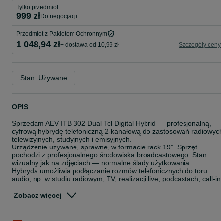
Tylko przedmiot
999 zł
do negocjacji
Przedmiot z Pakietem Ochronnym
1 048,94 zł
+ dostawa od 10,99 zł
Szczegóły ceny
Stan: Używane
OPIS
Sprzedam AEV ITB 302 Dual Tel Digital Hybrid — profesjonalną,
cyfrową hybrydę telefoniczną 2-kanałową do zastosowań radiowyc
telewizyjnych, studyjnych i emisyjnych.
Urządzenie używane, sprawne, w formacie rack 19”. Sprzęt
pochodzi z profesjonalnego środowiska broadcastowego. Stan
wizualny jak na zdjęciach — normalne ślady użytkowania.
Hybryda umożliwia podłączanie rozmów telefonicznych do toru
audio, np. w studiu radiowym, TV, realizacji live, podcastach, call-in
audycjach z telefonicznym udziałem słuchaczy/gości itp.
Najważniejsze informacje:
Zobacz więcej
producent: AEV Broadcast
model: ITB 302 / Dual ITB 302
typ: cyfrowa hybryda telefoniczna