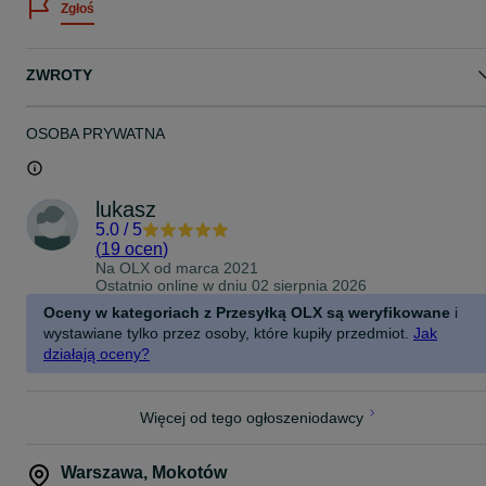
Zgłoś
2 niezależne kanały / 2 linie telefoniczne
format rack 19” / 1U
wejścia i wyjścia audio XLR
złącza Tel Line / Tel Set
ZWROTY
złącza Remote / Expander
obsługa pracy studyjnej i broadcastowej
sprzęt używany, sprawny
stan jak na zdjęciach
OSOBA PRYWATNA
lukasz
5.0
/
5
(
19 ocen
)
Na OLX od
marca 2021
Ostatnio online w dniu 02 sierpnia 2026
Oceny w kategoriach z Przesyłką OLX są weryfikowane
i
wystawiane tylko przez osoby, które kupiły przedmiot.
Jak
działają oceny?
Więcej od tego ogłoszeniodawcy
Warszawa
,
Mokotów