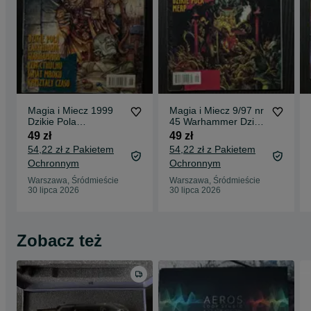
Magia i Miecz 1999
Magia i Miecz 9/97 nr
Dzikie Pola
45 Warhammer Dzikie
Earthdawn
Pola MERP RPG
49 zł
49 zł
Warhammer Zew
54,22 zł z Pakietem
54,22 zł z Pakietem
Cthulhu RPG.
Ochronnym
Ochronnym
Warszawa, Śródmieście
Warszawa, Śródmieście
30 lipca 2026
30 lipca 2026
Zobacz też