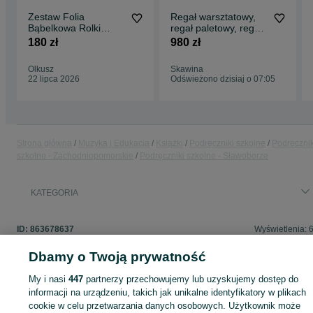
Zestaw Folia
Regał warsztatowy,
Bąbelkowa Rolki
regał paletowy, regał
50cm x 100m
do garażu, regał
180 zł
980 zł
Ochronna Nowa
magazynowy
Olkusz
Skawina
22 lipca 2026
Odświeżono dzisiaj o 07:05
Strona główna
Muzyka i Edukacja
Książki
Podręczniki szkolne
Podręcznik
szkolne - Zachodniopomorskie
Podręczniki szkolne - Sławoborze
KATEGORIA
ID:
863678637
Wyświetlenia: 
Dbamy o Twoją prywatność
My i nasi
447
partnerzy przechowujemy lub uzyskujemy dostęp do
Zaloguj się lub załóż konto na OLX, aby skontaktować się z t
informacji na urządzeniu, takich jak unikalne identyfikatory w plikach
sprzedającym
cookie w celu przetwarzania danych osobowych. Użytkownik może