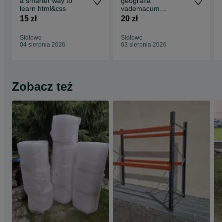
a smarter way to
geografia
learn html&css
vademacum
maturalne operon
15 zł
20 zł
Sidłowo
Sidłowo
04 sierpnia 2026
03 sierpnia 2026
Zobacz też