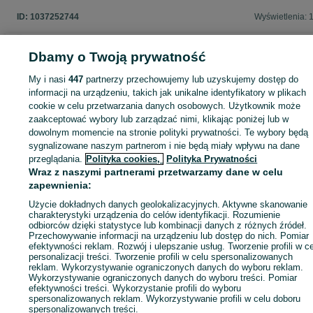
ID:
1037252744
Wyświetlenia: 
Dbamy o Twoją prywatność
My i nasi
447
partnerzy przechowujemy lub uzyskujemy dostęp do
Zaloguj się lub załóż konto na OLX, aby skontaktować się z t
sprzedającym
informacji na urządzeniu, takich jak unikalne identyfikatory w plikach
cookie w celu przetwarzania danych osobowych. Użytkownik może
zaakceptować wybory lub zarządzać nimi, klikając poniżej lub w
dowolnym momencie na stronie polityki prywatności. Te wybory będą
Zaloguj się / Załóż konto
sygnalizowane naszym partnerom i nie będą miały wpływu na dane
przeglądania.
Polityka cookies,
Polityka Prywatności
Wraz z naszymi partnerami przetwarzamy dane w celu
Wyślij wiadomość
Kup
zapewnienia:
Użycie dokładnych danych geolokalizacyjnych. Aktywne skanowanie
charakterystyki urządzenia do celów identyfikacji. Rozumienie
odbiorców dzięki statystyce lub kombinacji danych z różnych źródeł.
Przechowywanie informacji na urządzeniu lub dostęp do nich. Pomiar
efektywności reklam. Rozwój i ulepszanie usług. Tworzenie profili w c
personalizacji treści. Tworzenie profili w celu spersonalizowanych
reklam. Wykorzystywanie ograniczonych danych do wyboru reklam.
Wykorzystywanie ograniczonych danych do wyboru treści. Pomiar
efektywności treści. Wykorzystanie profili do wyboru
spersonalizowanych reklam. Wykorzystywanie profili w celu doboru
spersonalizowanych treści.