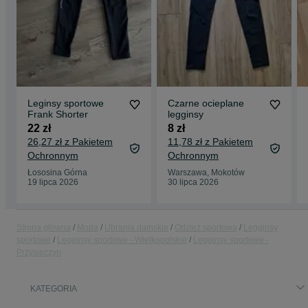
Leginsy sportowe
Czarne ocieplane
Frank Shorter
legginsy
22 zł
8 zł
26,27 zł z Pakietem
11,78 zł z Pakietem
Ochronnym
Ochronnym
Łososina Górna
Warszawa, Mokotów
19 lipca 2026
30 lipca 2026
Strona główna
Moda
Ubrania damskie
Odzież sportowa
Legginsy
sportowe
Legginsy sportowe - Wielkopolskie
Legginsy sportowe -
Przysieczyn
KATEGORIA