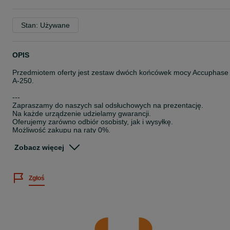
Stan: Używane
OPIS
Przedmiotem oferty jest zestaw dwóch końcówek mocy Accuphase
A-250.
---
Zapraszamy do naszych sal odsłuchowych na prezentację.
Na każde urządzenie udzielamy gwarancji.
Oferujemy zarówno odbiór osobisty, jak i wysyłkę.
Możliwość zakupu na raty 0%.
W razie pytań służymy Państwu pomocą.
Zobacz więcej
Salon Nautilus - ul. Malborska 24, Kraków
---
Numer ogłoszenia: 156/8/2025
Zgłoś
Nautilus Kraków high-end hi-end hi-fi audio