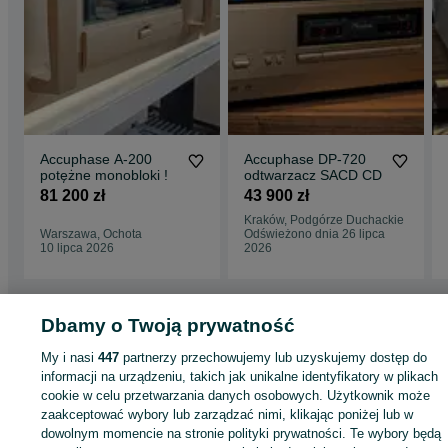
Accuphase A-200
Accuphase DP-720
potężne monobloki !
odtwarzacz SACD CD
81 200 zł
43 900 zł
Kraków, Podgórze Duchackie
Warszawa, Ochota
Odświeżono dnia 26 lipca
10 lipca 2026
2026
Dbamy o Twoją prywatność
Strona główna
Elektronika
Sprzęt audio
Wzmacniacze
Wzmacniacze -
My i nasi
447
partnerzy przechowujemy lub uzyskujemy dostęp do
Małopolskie
Wzmacniacze - Kraków
Wzmacniacze - Podgórze Duchackie
informacji na urządzeniu, takich jak unikalne identyfikatory w plikach
cookie w celu przetwarzania danych osobowych. Użytkownik może
KATEGORIA
zaakceptować wybory lub zarządzać nimi, klikając poniżej lub w
dowolnym momencie na stronie polityki prywatności. Te wybory będą