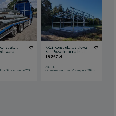
Konstrukcja
7x12 Konstrukcja stalowa
Kon
ynkowana
Bez Pozwolenia na budowę
sta
m x 25m z 4m.
wiata magazyn garaż
mag
15 867 zł
10 
azyn / Transport
Skulsk
Wro
nia 02 sierpnia 2026
Odświeżono dnia 04 sierpnia 2026
Odś