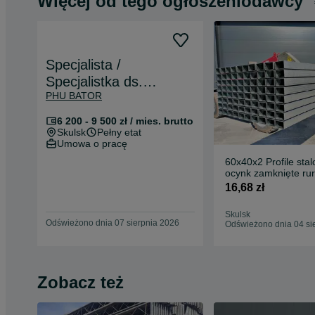
Więcej od tego ogłoszeniodawcy
Specjalista /
Specjalistka ds.
PHU BATOR
administracyjno-
księgowych
6 200 - 9 500 zł / mies. brutto
Skulsk
Pełny etat
Umowa o pracę
60x40x2 Profile sta
ocynk zamknięte rur
ogrodzenie słupy
16,68 zł
Skulsk
Odświeżono dnia 07 sierpnia 2026
Odświeżono dnia 04 si
Zobacz też