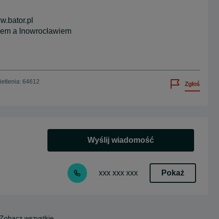
.bator.pl
nem a Inowrocławiem
etlenia: 64612
Zgłoś
Wyślij wiadomość
Pokaż
xxx xxx xxx
Zobacz wszystkie