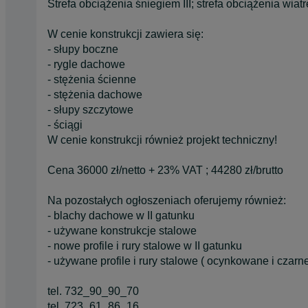
Strefa obciążenia śniegiem III; strefa obciążenia wiatr
W cenie konstrukcji zawiera się:
- słupy boczne
- rygle dachowe
- stężenia ścienne
- stężenia dachowe
- słupy szczytowe
- ściągi
W cenie konstrukcji również projekt techniczny!
Cena 36000 zł/netto + 23% VAT ; 44280 zł/brutto
Na pozostałych ogłoszeniach oferujemy również:
- blachy dachowe w II gatunku
- używane konstrukcje stalowe
- nowe profile i rury stalowe w II gatunku
- używane profile i rury stalowe ( ocynkowane i czarn
tel. 732_90_90_70
tel. 723_61_86_16