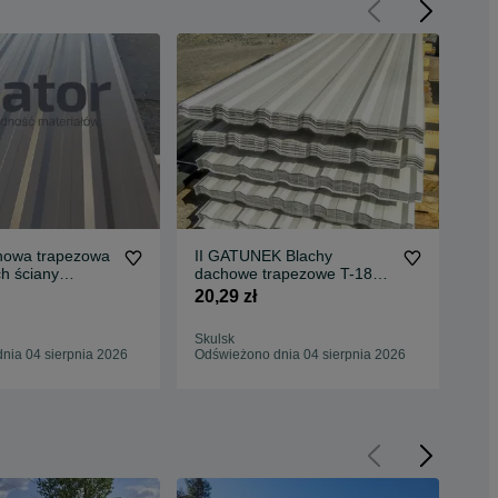
howa trapezowa
II GATUNEK Blachy
II
h ściany
dachowe trapezowe T-18
tra
wka grafit
biała blachodachówka
cza
20,29 zł
27,
Skulsk
Sku
nia 04 sierpnia 2026
Odświeżono dnia 04 sierpnia 2026
Odś