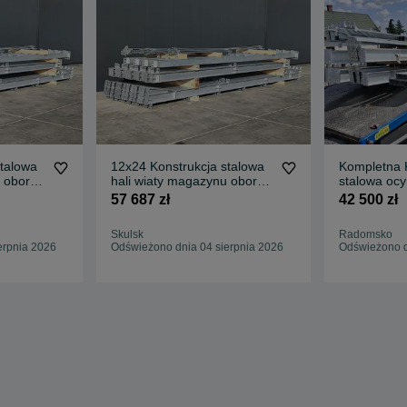
stalowa
12x24 Konstrukcja stalowa
Kompletna 
 obory
hali wiaty magazynu obory
stalowa oc
budynek
(300m2) 12
57 687 zł
42 500 zł
Projekt. Wiata / Hala /
Mag
Skulsk
Radomsko
erpnia 2026
Odświeżono dnia 04 sierpnia 2026
Odświeżono d