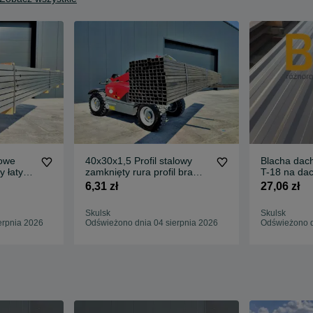
lowe
40x30x1,5 Profil stalowy
Blacha dac
y łaty
zamknięty rura profil brama
T-18 na dac
drzwi
blachodachó
6,31 zł
27,06 zł
Skulsk
Skulsk
erpnia 2026
Odświeżono dnia 04 sierpnia 2026
Odświeżono d