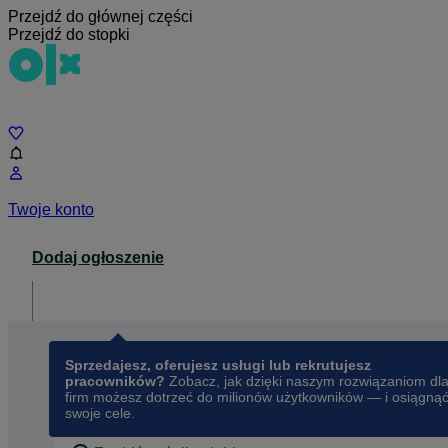
Przejdź do głównej części
Przejdź do stopki
Czat
Twoje konto
Dodaj ogłoszenie
Dla biznesu
opens in a new tab
Sprzedajesz, oferujesz usługi lub rekrutujesz
pracowników?
Zobacz, jak dzięki naszym rozwiązaniom dl
firm możesz dotrzeć do milionów użytkowników — i osiągną
swoje cele.