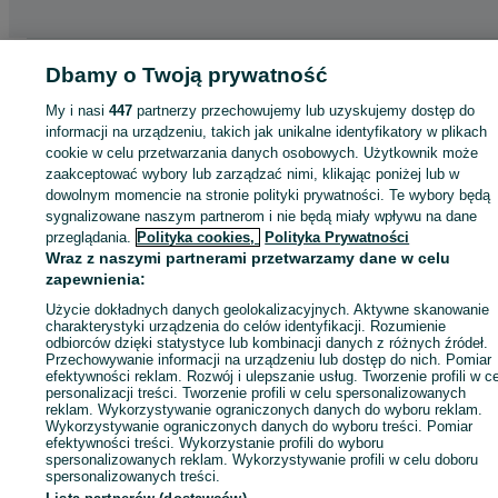
Strona główna
Motoryzacja
Opony i Felgi
Opony
Opony - Pomorskie
Dbamy o Twoją prywatność
Opony - Krępka
My i nasi
447
partnerzy przechowujemy lub uzyskujemy dostęp do
informacji na urządzeniu, takich jak unikalne identyfikatory w plikach
KATEGORIA
cookie w celu przetwarzania danych osobowych. Użytkownik może
zaakceptować wybory lub zarządzać nimi, klikając poniżej lub w
dowolnym momencie na stronie polityki prywatności. Te wybory będą
ID:
1042656560
Wyświetlenia: 23
sygnalizowane naszym partnerom i nie będą miały wpływu na dane
przeglądania.
Polityka cookies,
Polityka Prywatności
Wraz z naszymi partnerami przetwarzamy dane w celu
Zadzwoń / SMS
Wyślij wiadomość
zapewnienia:
Użycie dokładnych danych geolokalizacyjnych. Aktywne skanowanie
charakterystyki urządzenia do celów identyfikacji. Rozumienie
odbiorców dzięki statystyce lub kombinacji danych z różnych źródeł.
Przechowywanie informacji na urządzeniu lub dostęp do nich. Pomiar
efektywności reklam. Rozwój i ulepszanie usług. Tworzenie profili w c
personalizacji treści. Tworzenie profili w celu spersonalizowanych
reklam. Wykorzystywanie ograniczonych danych do wyboru reklam.
Wykorzystywanie ograniczonych danych do wyboru treści. Pomiar
efektywności treści. Wykorzystanie profili do wyboru
spersonalizowanych reklam. Wykorzystywanie profili w celu doboru
spersonalizowanych treści.