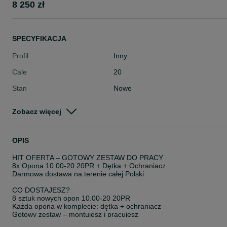
8 250 zł
SPECYFIKACJA
Profil
Inny
Cale
20
Stan
Nowe
Typ
Całoroczne
Zobacz więcej
Pojazd
Pozostałe
Szerokość
Inna
OPIS
HIT OFERTA – GOTOWY ZESTAW DO PRACY
8x Opona 10.00-20 20PR + Dętka + Ochraniacz
Darmowa dostawa na terenie całej Polski
CO DOSTAJESZ?
8 sztuk nowych opon 10.00-20 20PR
Każda opona w komplecie: dętka + ochraniacz
Gotowy zestaw – montujesz i pracujesz
ZASTOSOWANIE: