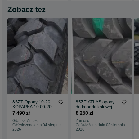
Zobacz też
8SZT Opony 10-20
8SZT ATLAS opony
KOPARKA 10.00-20 |
do koparki kołowej
10/20 Dostawa
10-20 | 10.00-20 FV
7 490 zł
8 250 zł
Dętka+ochr BRUTTO
Dostawa BRUTTO
Gdańsk, Aniołki
Zamość
wysyłka
20PR
Odświeżono dnia 04 sierpnia
Odświeżono dnia 03 sierpnia
2026
2026