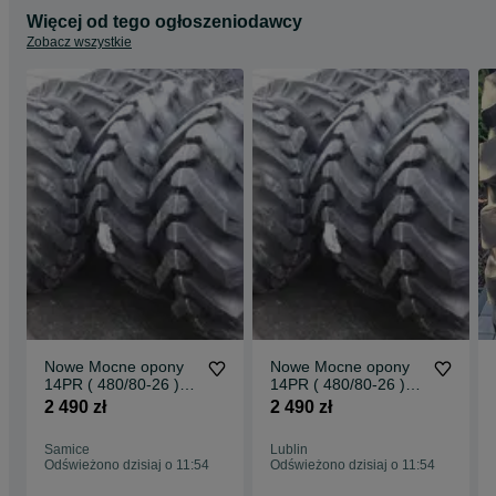
Więcej od tego ogłoszeniodawcy
Zobacz wszystkie
Nowe Mocne opony
Nowe Mocne opony
14PR ( 480/80-26 )
14PR ( 480/80-26 )
18.4-26 JCB3CX
18.4-26 JCB3CX
2 490 zł
2 490 zł
Dostawa0zł
Dostawa0zł
Samice
Lublin
Odświeżono dzisiaj o 11:54
Odświeżono dzisiaj o 11:54