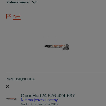
Zobacz więcej
Koparki kołowe (m.in. JCB i inne marki)
DLACZEGO TE OPONY?
Zgłoś
Bardzo dobra przyczepność w trudnym terenie
Zmniejszone wibracje i większa stabilność pracy
Agresywny bieżnik odporny na ścieranie i przecięcia
Samoczyszcząca struktura bieżnika
Gruba warstwa gumy – lepsza ochrona przed przebiciami
Wzmocnione ściany boczne – większa odporność na uszkodzenia
CENA:
Cena brutto za komplet 8 sztuk
Dostawa gratis – cała Polska
DODATKOWO:
Faktura VAT
2 lata gwarancji
Płatność: przelew lub za pobraniem
Masz pytania? Skontaktuj się telefonicznie – pomożemy i
PRZEDSIĘBIORCA
doradzimy.
OponHurt24 576-424-637
Nie ma jeszcze oceny
Na OLX od
sierpnia 2017