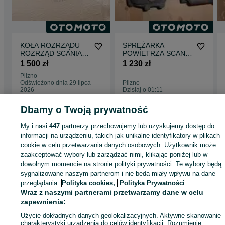
KOŁA ROZRZĄDU
SPRĘŻARKA
ROZRZĄD SCANIA R
POWIETRZA SCANIA
1763438 1784534
R XPI
1 500 zł
1 230 zł
1398294
Pilzno
Odświeżono dnia 29 lipca
Pilzno
2026
Dzisiaj o 01:11
Dbamy o Twoją prywatność
Strona główna
Motoryzacja
Części samochodowe
Dostawcze i Ciężarowe
My i nasi
447
partnerzy przechowujemy lub uzyskujemy dostęp do
Dostawcze i Ciężarowe - Małopolskie
Dostawcze i Ciężarowe - Stręgoborzy
informacji na urządzeniu, takich jak unikalne identyfikatory w plikach
cookie w celu przetwarzania danych osobowych. Użytkownik może
zaakceptować wybory lub zarządzać nimi, klikając poniżej lub w
KATEGORIA
dowolnym momencie na stronie polityki prywatności. Te wybory będą
sygnalizowane naszym partnerom i nie będą miały wpływu na dane
przeglądania.
Polityka cookies,
Polityka Prywatności
ID:
982830198
Wyświetlenia: 
Wraz z naszymi partnerami przetwarzamy dane w celu
zapewnienia:
Zadzwoń / SMS
Wyślij wiadomość
Użycie dokładnych danych geolokalizacyjnych. Aktywne skanowanie
charakterystyki urządzenia do celów identyfikacji. Rozumienie