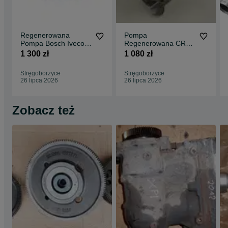
Regenerowana
Pompa
Pompa Bosch Iveco
Regenerowana CR
PSA
Bosch CR BMW 2.0D
1 300 zł
1 080 zł
Stręgoborzyce
Stręgoborzyce
26 lipca 2026
26 lipca 2026
Zobacz też