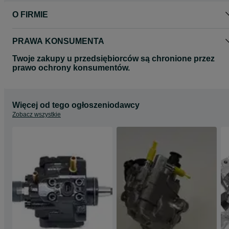
Turbosprężarki,
O FIRMIE
Pompy Wtryskowe
Pompy Common Rail,
Filtry DPF/FAP
Wtryskiwacze BENZYNOWE i DIESLA
PRAWA KONSUMENTA
FV
Twoje zakupy u przedsiębiorców są chronione przez
CENA EKSPORT
prawo ochrony konsumentów.
Więcej od tego ogłoszeniodawcy
Zobacz wszystkie