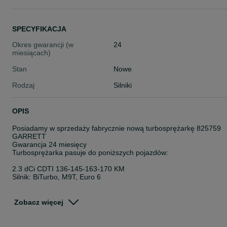
SPECYFIKACJA
Okres gwarancji (w
24
miesiącach)
Stan
Nowe
Rodzaj
Silniki
OPIS
Posiadamy w sprzedaży fabrycznie nową turbosprężarkę 825759
GARRETT
Gwarancja 24 miesięcy
Turbosprężarka pasuje do poniższych pojazdów:
2.3 dCi CDTI 136-145-163-170 KM
Silnik: BiTurbo, M9T, Euro 6
NISSAN NV400
NV400 Bus (X62, X62B)
Zobacz więcej
NV400 Platform/Chassis (X62, X62B)
NV400 Van (X62, X62B)