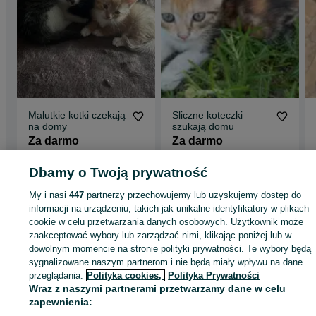
Malutkie kotki czekają
Sliczne koteczki
na domy
szukają domu
Za darmo
Za darmo
Warszawa, Ursus
Odświeżono dnia 06 sierpnia
Warszawa, Mokotów
Dbamy o Twoją prywatność
2026
31 lipca 2026
My i nasi
447
partnerzy przechowujemy lub uzyskujemy dostęp do
informacji na urządzeniu, takich jak unikalne identyfikatory w plikach
cookie w celu przetwarzania danych osobowych. Użytkownik może
Strona główna
Zwierzęta
Koty
Koty do adopcji
Koty do adopcji -
zaakceptować wybory lub zarządzać nimi, klikając poniżej lub w
Mazowieckie
Koty do adopcji - Warszawa
Koty do adopcji - Mokotów
dowolnym momencie na stronie polityki prywatności. Te wybory będą
sygnalizowane naszym partnerom i nie będą miały wpływu na dane
KATEGORIA
przeglądania.
Polityka cookies,
Polityka Prywatności
Wraz z naszymi partnerami przetwarzamy dane w celu
zapewnienia:
ID:
1078099861
Wyświetlenia: 14