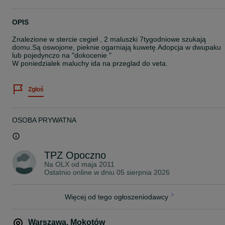
OPIS
Znalezione w stercie cegieł , 2 maluszki 7tygodniowe szukają
domu.Są oswojone, pieknie ogarniają kuwetę.Adopcja w dwupaku
lub pojedynczo na "dokocenie "
W poniedzialek maluchy ida na przeglad do veta.
Zgłoś
OSOBA PRYWATNA
TPZ Opoczno
Na OLX od
maja 2011
Ostatnio online w dniu 05 sierpnia 2026
Więcej od tego ogłoszeniodawcy
Warszawa
,
Mokotów