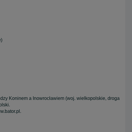
e)
ędzy Koninem a Inowrocławiem (woj. wielkopolskie, droga
lski.
.bator.pl.