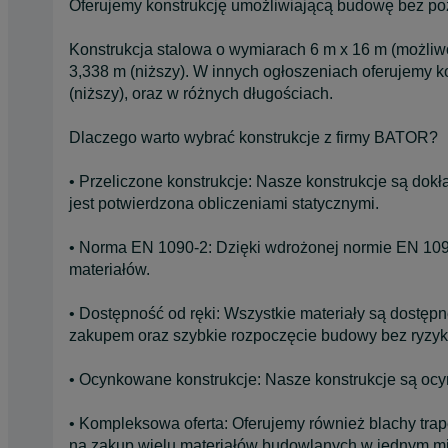
Oferujemy konstrukcję umożliwiającą budowę bez poz
Konstrukcja stalowa o wymiarach 6 m x 16 m (możliw
3,338 m (niższy). W innych ogłoszeniach oferujemy k
(niższy), oraz w różnych długościach.
Dlaczego warto wybrać konstrukcje z firmy BATOR?
• Przeliczone konstrukcje: Nasze konstrukcje są dokł
jest potwierdzona obliczeniami statycznymi.
• Norma EN 1090-2: Dzięki wdrożonej normie EN 1090
materiałów.
• Dostępność od ręki: Wszystkie materiały są dostępn
zakupem oraz szybkie rozpoczęcie budowy bez ryzyk
• Ocynkowane konstrukcje: Nasze konstrukcje są oc
• Kompleksowa oferta: Oferujemy również blachy trap
na zakup wielu materiałów budowlanych w jednym mi