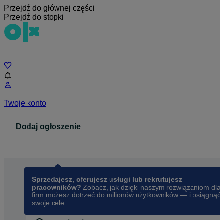
Przejdź do głównej części
Przejdź do stopki
Czat
Twoje konto
Dodaj ogłoszenie
Dla biznesu
opens in a new tab
Sprzedajesz, oferujesz usługi lub rekrutujesz
pracowników?
Zobacz, jak dzięki naszym rozwiązaniom dl
firm możesz dotrzeć do milionów użytkowników — i osiągną
swoje cele.