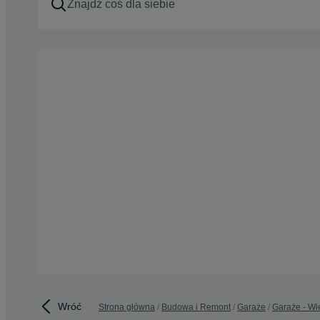
Wróć
Strona główna
Budowa i Remont
Garaże
Garaże - Wi