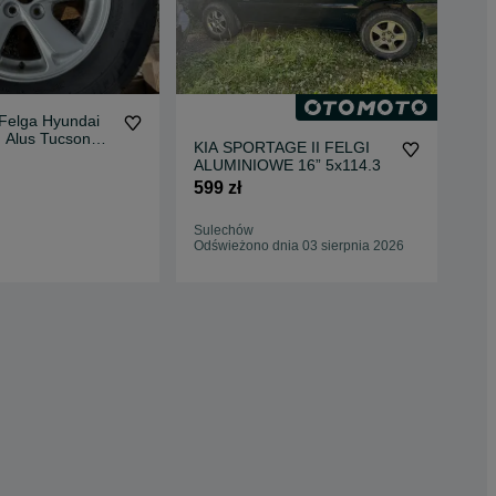
 Felga Hyundai
' Alus Tucson
KIA SPORTAGE II FELGI
FE
ALUMINIOWE 16” 5x114.3
5x1
1 
599 zł
150
Sulechów
Ws
Odświeżono dnia 03 sierpnia 2026
Odś