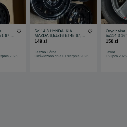
A
5x114,3 HYNDAI KIA
Oryginalna
1 67,1
MAZDA 6,5Jx16 ET45 67,1
5x114,3 16'
0
felgi stalowe ix35 i30
IX35
149 zł
150 zł
Leszno Górne
Jawor
erpnia 2026
Odświeżono dnia 01 sierpnia 2026
15 lipca 2026