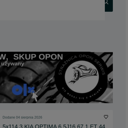
Szukaj
Dodane
04 sierpnia 2026
5x114,3 KIA OPTIMA 6,5J16 67,1 ET 44