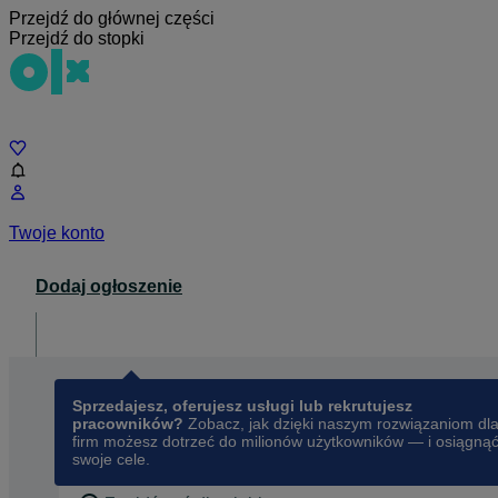
Przejdź do głównej części
Przejdź do stopki
Czat
Twoje konto
Dodaj ogłoszenie
Dla biznesu
opens in a new tab
Sprzedajesz, oferujesz usługi lub rekrutujesz
pracowników?
Zobacz, jak dzięki naszym rozwiązaniom dl
firm możesz dotrzeć do milionów użytkowników — i osiągną
swoje cele.