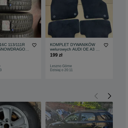
16C 113/111R
KOMPLET DYWANIKÓW
Ko
 SNOWDRAGON
welurowych AUDI OE A3 8Y
ba
 zimowe 2025
oryginał 8Y1863011A 2023r
W2
199 zł
69 
F
A2
e
Leszno Górne
Les
13
Dzisiaj o 20:11
Dzis