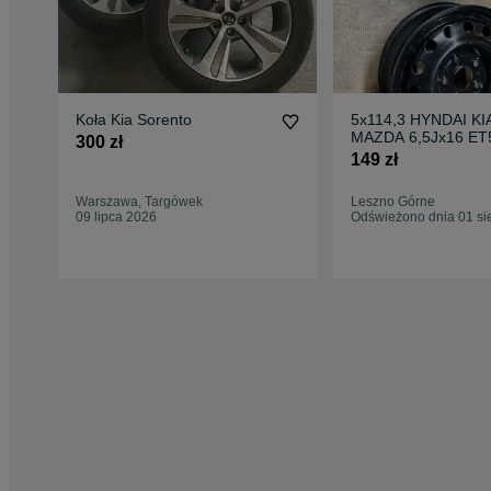
Koła Kia Sorento
5x114,3 HYNDAI KI
MAZDA 6,5Jx16 ET5
300 zł
felgi stalowe ix35 i3
149 zł
Warszawa, Targówek
Leszno Górne
09 lipca 2026
Odświeżono dnia 01 si