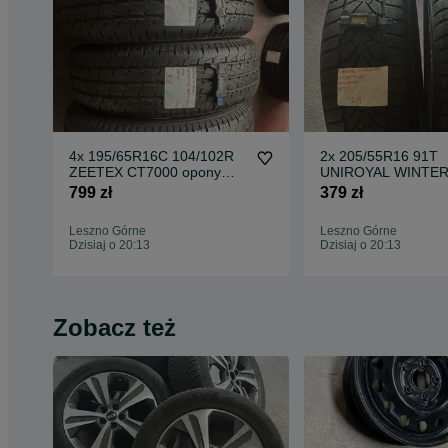
4x 195/65R16C 104/102R
2x 205/55R16 91T
ZEETEX CT7000 opony
UNIROYAL WINTE
letnie DEMO
EXPERT opony zim
799 zł
379 zł
M+S 3PMSF
Leszno Górne
Leszno Górne
Dzisiaj o 20:13
Dzisiaj o 20:13
Zobacz też