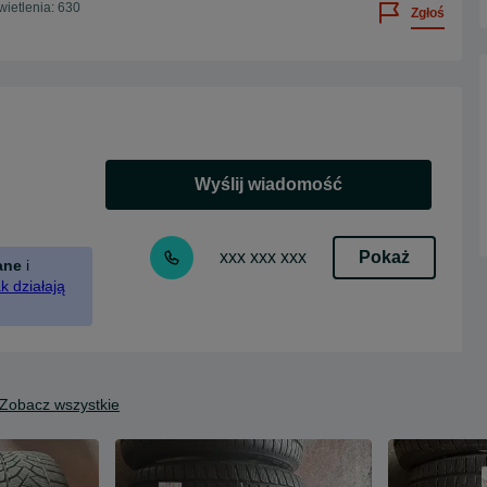
ietlenia: 630
Zgłoś
Wyślij wiadomość
Pokaż
xxx xxx xxx
ane
i
k działają
Zobacz wszystkie