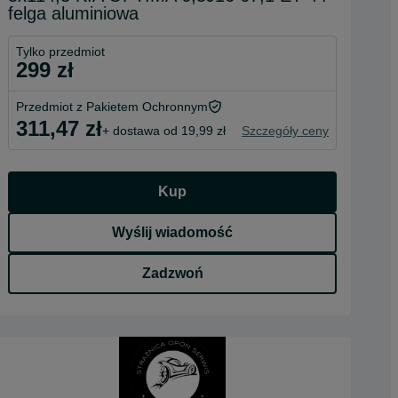
felga aluminiowa
Tylko przedmiot
299 zł
Przedmiot z Pakietem Ochronnym
311,47 zł
+ dostawa od 19,99 zł
Szczegóły ceny
Kup
Wyślij wiadomość
Zadzwoń