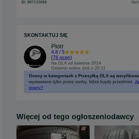
ID:
897133689
Wyśw
SKONTAKTUJ SIĘ
Piotr
4.8
/
5
(
76 ocen
)
Na OLX od
kwietnia 2014
Ostatnio online dziś o 20:11
Oceny w kategoriach z Przesyłką OLX są weryfikow
wystawiane tylko przez osoby, które kupiły przedmiot.
Ja
oceny?
Więcej od tego ogłoszeniodawcy