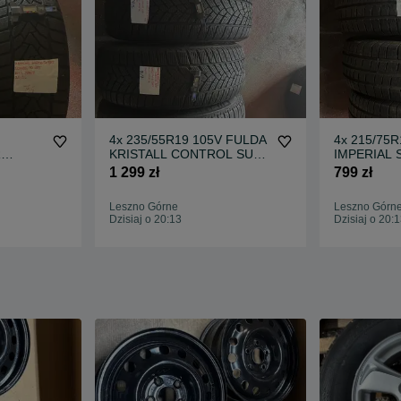
4x 235/55R19 105V FULDA
4x 215/75R
R
KRISTALL CONTROL SUV
IMPERIAL
owe
opony zimowe M+S 3PMSF
VAN opony
1 299 zł
799 zł
M+S 3PMS
Leszno Górne
Leszno Górn
Dzisiaj o 20:13
Dzisiaj o 20: