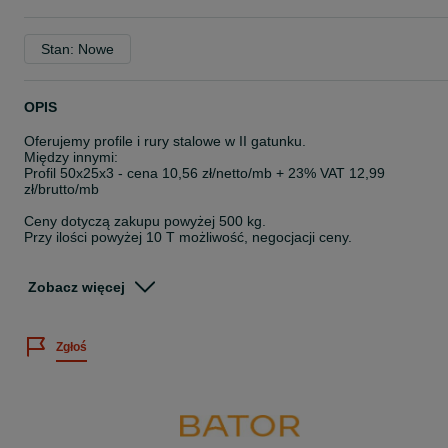
Stan: Nowe
OPIS
Oferujemy profile i rury stalowe w II gatunku.
Między innymi:
Profil 50x25x3 - cena 10,56 zł/netto/mb + 23% VAT 12,99
zł/brutto/mb
Ceny dotyczą zakupu powyżej 500 kg.
Przy ilości powyżej 10 T możliwość, negocjacji ceny.
Na stanie posiadamy kilkaset ton profili.
Zobacz więcej
Ze względu na szybko rotujący stan magazynowy dostępność
wymiarów ulega ciągłym zmianom.
Zgłoś
tel. 732_90_90_70
tel. 723_61_86_16
Na pozostałych ogłoszeniach oferujemy również:
- blachy dachowe w II gatunku
- używane konstrukcje stalowe
- nowe profile i rury stalowe w II gatunku