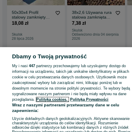
50x30x4 Profil
38x2,6 Używana rura
stalowy zamknięty
stalowa zamknięta
rura profil brama
profil ogrodzenie
18,08 zł
7,38 zł
drzwi łaty płatwie
słupy słupek
Skulsk
Skulsk
Odświeżono dnia 04 sierpnia
28 lipca 2026
2026
Dbamy o Twoją prywatność
Strona główna
Budowa i Remont
Pozostałe
Pozostałe - Wielkopolskie
My i nasi
447
partnerzy przechowujemy lub uzyskujemy dostęp do
Pozostałe - Skulsk
informacji na urządzeniu, takich jak unikalne identyfikatory w plikach
cookie w celu przetwarzania danych osobowych. Użytkownik może
zaakceptować wybory lub zarządzać nimi, klikając poniżej lub w
KATEGORIA
dowolnym momencie na stronie polityki prywatności. Te wybory będą
sygnalizowane naszym partnerom i nie będą miały wpływu na dane
przeglądania.
Polityka cookies,
Polityka Prywatności
ID:
668761454
Wyświetlenia: 108
Wraz z naszymi partnerami przetwarzamy dane w celu
zapewnienia:
Zadzwoń / SMS
Wyślij wiadomość
Użycie dokładnych danych geolokalizacyjnych. Aktywne skanowanie
charakterystyki urządzenia do celów identyfikacji. Rozumienie
odbiorców dzięki statystyce lub kombinacji danych z różnych źródeł.
Przechowywanie informacji na urządzeniu lub dostęp do nich. Pomiar