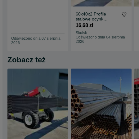
60x40x2 Profile
stalowe ocynk
zamknięte rury łaty
16,68 zł
ogrodzenie słupy
Skulsk
Odświeżono dnia 04 sierpnia
Odświeżono dnia 07 sierpnia
2026
2026
Zobacz też