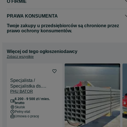
O FIRMIE
PRAWA KONSUMENTA
Twoje zakupy u przedsiębiorców są chronione przez
prawo ochrony konsumentów.
Więcej od tego ogłoszeniodawcy
Zobacz wszystkie
Specjalista /
Specjalistka ds.
PHU BATOR
administracyjno-
księgowych
6 200 - 9 500 zł / mies.
brutto
Skulsk
Pełny etat
Umowa o pracę