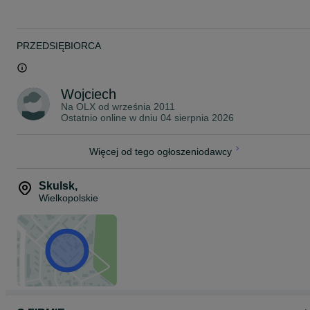
- używane profile i rury stalowe ( ocynkowane i czarne)
Zapraszamy również na naszą stronę internetową www.bator.pl
Mieścimy się w miejscowości Skulsk pomiędzy Koninem a
PRZEDSIĘBIORCA
Inowrocławiem
Woj. Wielkopolskie, droga krajowa nr 25.
Umożliwiamy transport po całej Polsce.
Wojciech
Na OLX od
września 2011
Ostatnio online w dniu 04 sierpnia 2026
Więcej od tego ogłoszeniodawcy
Skulsk
,
Wielkopolskie