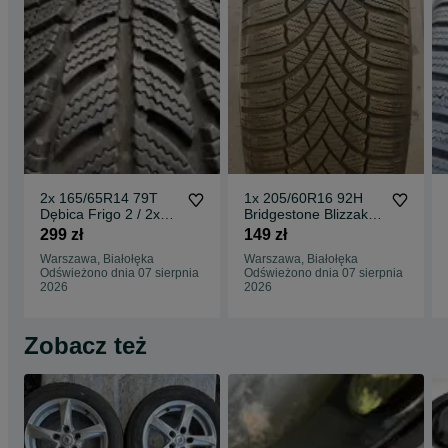
2x 165/65R14 79T
1x 205/60R16 92H
Dębica Frigo 2 / 2x
Bridgestone Blizzak
7mm [342]
LM005 / 5,5mm [659]
299 zł
149 zł
Warszawa, Białołęka
Warszawa, Białołęka
Odświeżono dnia 07 sierpnia
Odświeżono dnia 07 sierpnia
2026
2026
Zobacz też