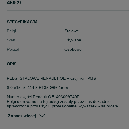
459 zł
SPECYFIKACJA
Felgi
Stalowe
Stan
Używane
Pojazd
Osobowe
OPIS
FELGI STALOWE RENAULT OE + czujniki TPMS
6.0"x15" 5x114,3 ET35 Ø66,1mm
Numer części Renault OE: 403009749R
Felgi oferowane na tej aukcji zostały przez nas dokładnie
sprawdzone przy użyciu profesjonalnej wyważarki - są proste.
Uwaga! Przedmiotem oferty są tylko felgi i czujniki - bez opon!
Zobacz więcej
_