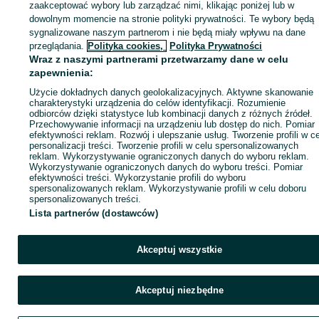
zaakceptować wybory lub zarządzać nimi, klikając poniżej lub w
dowolnym momencie na stronie polityki prywatności. Te wybory będą
sygnalizowane naszym partnerom i nie będą miały wpływu na dane
ID:
1015649283
Wyświetlenia: 2
przeglądania.
Polityka cookies,
Polityka Prywatności
Wraz z naszymi partnerami przetwarzamy dane w celu
zapewnienia:
Zadzwoń / SMS
Wyślij wiadomość
Użycie dokładnych danych geolokalizacyjnych. Aktywne skanowanie
charakterystyki urządzenia do celów identyfikacji. Rozumienie
odbiorców dzięki statystyce lub kombinacji danych z różnych źródeł.
Przechowywanie informacji na urządzeniu lub dostęp do nich. Pomiar
efektywności reklam. Rozwój i ulepszanie usług. Tworzenie profili w c
personalizacji treści. Tworzenie profili w celu spersonalizowanych
reklam. Wykorzystywanie ograniczonych danych do wyboru reklam.
Wykorzystywanie ograniczonych danych do wyboru treści. Pomiar
efektywności treści. Wykorzystanie profili do wyboru
spersonalizowanych reklam. Wykorzystywanie profili w celu doboru
spersonalizowanych treści.
Lista partnerów (dostawców)
Akceptuj wszystkie
Akceptuj niezbędne