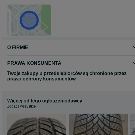
Gwarancja rozruchowa - 2 tygodnie.
Jest możliwość wysyłki po przedpłacie lub za pobraniem (płatne
przy odbiorze).
Koszty wysyłki (ceny brutto): 1 sztuka - 20 zł / 2 sztuki - 40 zł/ 4
sztuki - 60 zł. W przypadku zakupu z opcją wysyłki proszę o
wcześniejszy kontakt telefoniczny lub przez wiadomości OLX.
Niniejsze ogłoszenie jest wyłącznie informacją handlową i nie
stanowi oferty w rozumieniu art. 66, paragraf 1. Kodeksu Cywilneg
O FIRMIE
PRAWA KONSUMENTA
Twoje zakupy u przedsiębiorców są chronione przez
prawo ochrony konsumentów.
Więcej od tego ogłoszeniodawcy
Zobacz wszystkie