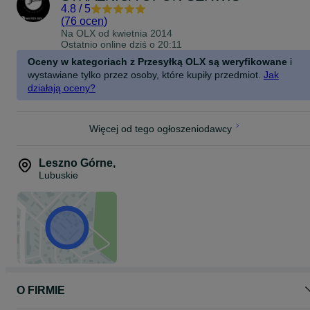
4.8
/
5
(
76 ocen
)
Na OLX od
kwietnia 2014
Ostatnio online dziś o 20:11
Oceny w kategoriach z Przesyłką OLX są weryfikowane
i
wystawiane tylko przez osoby, które kupiły przedmiot.
Jak
działają oceny?
Więcej od tego ogłoszeniodawcy
Leszno Górne
,
Lubuskie
O FIRMIE