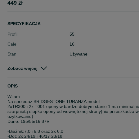
449 zł
SPECYFIKACJA
Profil
55
Cale
16
Stan
Używane
Typ
Letnie
Zobacz więcej
Pojazd
Osobowe
Szerokość
195
OPIS
Witam.
Na sprzedaż BRIDGESTONE TURANZA model
2xTR300 i 2x T001 opony w bardzo dobrym stanie 1 ma minimalni
szarpniętą stopkę opony od wewnętrznej strony(nie przeszkadza w
użytkowaniu)
Dane: 195/55/16 87V
-Bieżnik:7,0 i 6,8 oraz 2x 6,0
-Dot: 2x 24/19 i 46/17 23/18