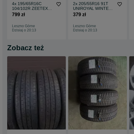
4x 195/65R16C
2x 205/55R16 91T
104/102R ZEETEX
UNIROYAL WINTER
CT7000 opony letnie
EXPERT opony
799 zł
379 zł
DEMO
zimowe M+S 3PMSF
Leszno Górne
Leszno Górne
Dzisiaj o 20:13
Dzisiaj o 20:13
Zobacz też