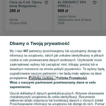
Cena za 4 szt. Opony
4x 205/60R17 93H
letnie Bridgestone
PIRELLI
175/60/16 Nowe.
SOTTOZERO 3
280 zł
699 zł
opona zimowa M+S
Leszno Górne
3PMSF RANT
Kórnik
Odświeżono dnia 29 lipca
29 lipca 2026
2026
Strona główna
Motoryzacja
Opony i Felgi
Opony
Opony - Lubuskie
Opon
Dbamy o Twoją prywatność
- Leszno Górne
My i nasi
447
partnerzy przechowujemy lub uzyskujemy dostęp do
informacji na urządzeniu, takich jak unikalne identyfikatory w plikach
KATEGORIA
cookie w celu przetwarzania danych osobowych. Użytkownik może
zaakceptować wybory lub zarządzać nimi, klikając poniżej lub w
ID:
874840266
Wyświetlenia: 1
dowolnym momencie na stronie polityki prywatności. Te wybory będą
sygnalizowane naszym partnerom i nie będą miały wpływu na dane
przeglądania.
Polityka cookies,
Polityka Prywatności
Zadzwoń / SMS
Wyślij wiadomość
Wraz z naszymi partnerami przetwarzamy dane w celu
zapewnienia:
Użycie dokładnych danych geolokalizacyjnych. Aktywne skanowanie
charakterystyki urządzenia do celów identyfikacji. Rozumienie
odbiorców dzięki statystyce lub kombinacji danych z różnych źródeł.
Przechowywanie informacji na urządzeniu lub dostęp do nich. Pomiar