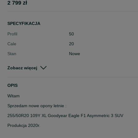
2 799 zł
SPECYFIKACJA
Profil
50
Cale
20
Stan
Nowe
Typ
Letnie
Zobacz więcej
Pojazd
Osobowe
Szerokość
255
OPIS
Witam
Sprzedam nowe opony letnie :
255/50R20 109Y XL Goodyear Eagle F1 Asymmetric 3 SUV
Produkcja 2020r.
Cena: 2799 zł brutto za 4szt.