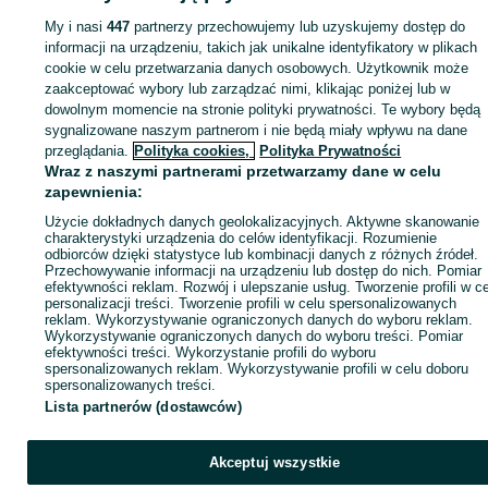
Opony - Warszawa
Opony - Białołęka
My i nasi
447
partnerzy przechowujemy lub uzyskujemy dostęp do
informacji na urządzeniu, takich jak unikalne identyfikatory w plikach
cookie w celu przetwarzania danych osobowych. Użytkownik może
KATEGORIA
zaakceptować wybory lub zarządzać nimi, klikając poniżej lub w
dowolnym momencie na stronie polityki prywatności. Te wybory będą
ID:
742908705
Wyświetlenia: 7
sygnalizowane naszym partnerom i nie będą miały wpływu na dane
przeglądania.
Polityka cookies,
Polityka Prywatności
Wraz z naszymi partnerami przetwarzamy dane w celu
Zadzwoń / SMS
Wyślij wiadomość
zapewnienia:
Użycie dokładnych danych geolokalizacyjnych. Aktywne skanowanie
charakterystyki urządzenia do celów identyfikacji. Rozumienie
odbiorców dzięki statystyce lub kombinacji danych z różnych źródeł.
Przechowywanie informacji na urządzeniu lub dostęp do nich. Pomiar
efektywności reklam. Rozwój i ulepszanie usług. Tworzenie profili w c
personalizacji treści. Tworzenie profili w celu spersonalizowanych
reklam. Wykorzystywanie ograniczonych danych do wyboru reklam.
Wykorzystywanie ograniczonych danych do wyboru treści. Pomiar
efektywności treści. Wykorzystanie profili do wyboru
spersonalizowanych reklam. Wykorzystywanie profili w celu doboru
spersonalizowanych treści.
Lista partnerów (dostawców)
Akceptuj wszystkie