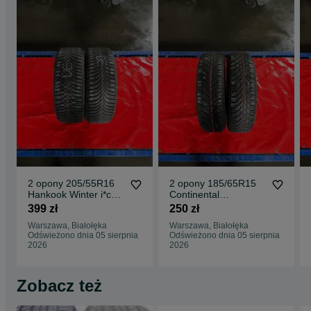
2 opony 205/55R16
2 opony 185/65R15
Hankook Winter i*cept
Continental
RS 2
ContiWinterContact
399 zł
250 zł
TS 830
Warszawa, Białołęka
Warszawa, Białołęka
Odświeżono dnia 05 sierpnia
Odświeżono dnia 05 sierpnia
2026
2026
Zobacz też