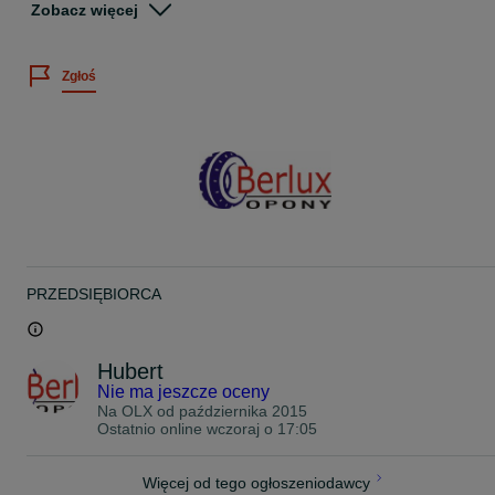
Zobacz więcej
Wystawiamy faktury VAT
Istnieje możliwość montażu opon po wcześniejszym umówieniu
Zgłoś
telefonicznym.
Premio Berlux
ul.Cieślewskich 25d
03-017 Warszawa Białołęka
godz. otwarcia:
Pon-Pt 8:00-19:00
soboty 8:00-15:00
www.opony4you.pl
Świadczymy usługę wymiany opon u klienta
PRZEDSIĘBIORCA
Na miejscu posiadamy duży wybór opon nowych i używanych w
atrakcyjnych cenach .
Hubert
Nie ma jeszcze oceny
Na OLX od
października 2015
Ostatnio online wczoraj o 17:05
Więcej od tego ogłoszeniodawcy