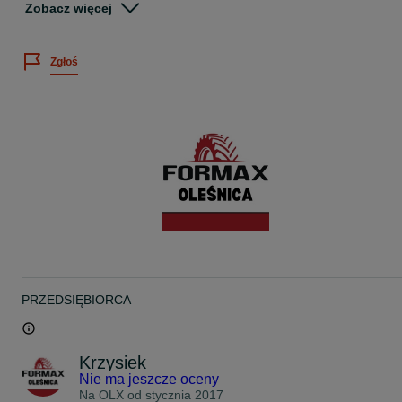
Zobacz więcej
PRZEZNACZENIE: CIĘŻAROWE / Naczepa
Podana cena za sztukę.
Zgłoś
Istnieje możliwość wysyłki lub montażu.
Wszystkie oferowane opony objęte są gwarancją rozruchową.
Każda opona przed wysłaniem sprawdzana jest ciśnieniowo.
W ofercie posiadamy bardzo dużą ilość opon.
W przypadku jakichkolwiek pytań pozostajemy do dyspozycji.
Gwarantujemy najwyższą jakość usługi i obsługi klienta!
PRZEDSIĘBIORCA
Krzysiek
Nie ma jeszcze oceny
Na OLX od
stycznia 2017