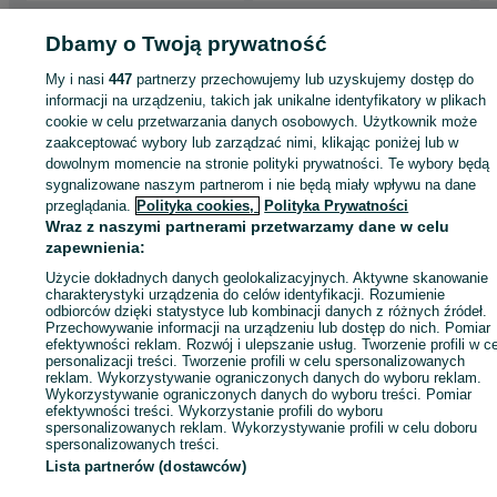
Strona główna
Dbamy o Twoją prywatność
Motoryzacja
Opony i Felgi
Opony
Opony - Dolnośląskie
Opony - Oleśnica
Opony - Oleśnica
My i nasi
447
partnerzy przechowujemy lub uzyskujemy dostęp do
informacji na urządzeniu, takich jak unikalne identyfikatory w plikach
KATEGORIA
cookie w celu przetwarzania danych osobowych. Użytkownik może
zaakceptować wybory lub zarządzać nimi, klikając poniżej lub w
dowolnym momencie na stronie polityki prywatności. Te wybory będą
ID:
707014382
Wyświetlenia: 
sygnalizowane naszym partnerom i nie będą miały wpływu na dane
przeglądania.
Polityka cookies,
Polityka Prywatności
Wraz z naszymi partnerami przetwarzamy dane w celu
Zadzwoń / SMS
Wyślij wiadomość
zapewnienia:
Użycie dokładnych danych geolokalizacyjnych. Aktywne skanowanie
charakterystyki urządzenia do celów identyfikacji. Rozumienie
odbiorców dzięki statystyce lub kombinacji danych z różnych źródeł.
Przechowywanie informacji na urządzeniu lub dostęp do nich. Pomiar
efektywności reklam. Rozwój i ulepszanie usług. Tworzenie profili w c
personalizacji treści. Tworzenie profili w celu spersonalizowanych
reklam. Wykorzystywanie ograniczonych danych do wyboru reklam.
Wykorzystywanie ograniczonych danych do wyboru treści. Pomiar
efektywności treści. Wykorzystanie profili do wyboru
spersonalizowanych reklam. Wykorzystywanie profili w celu doboru
spersonalizowanych treści.
Lista partnerów (dostawców)