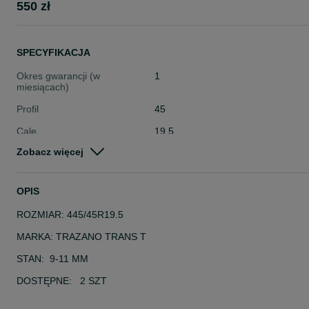
550 zł
SPECYFIKACJA
Okres gwarancji (w
1
miesiącach)
Profil
45
Cale
19.5
Zobacz więcej
Stan
Używane
Typ
Całoroczne
OPIS
Pojazd
Ciężarowe
ROZMIAR: 445/45R19.5
Szerokość
Inna
MARKA: TRAZANO TRANS T
STAN: 9-11 MM
DOSTĘPNE: 2 SZT
Cena 550 zł