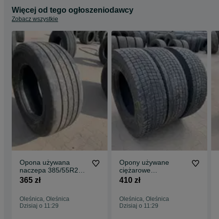
Więcej od tego ogłoszeniodawcy
Zobacz wszystkie
Opona używana
Opony używane
naczepa 385/55R22.5
ciężarowe
CONTINENTAL
295/80R22.5
365 zł
410 zł
CONTI HYBRID HT3+
MICHELIN X
7-8mm
MULTIWAY 3D XDE
Oleśnica, Oleśnica
Oleśnica, Oleśnica
7-10mm
Dzisiaj o 11:29
Dzisiaj o 11:29