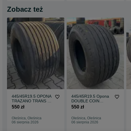
Zobacz też
445/45R19.5 OPONA
445/45R19.5 Opona
TRAZANO TRANS T
DOUBLE COIN
9-11mm Naczepa
RT910 8-10 mm
550 zł
550 zł
Mega
Naczepa RT 910
Mega
Oleśnica, Oleśnica
Oleśnica, Oleśnica
06 sierpnia 2026
06 sierpnia 2026