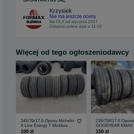
Krzysiek
Nie ma jeszcze oceny
Na OLX od
stycznia 2017
Ostatnio online dziś o 11:10
Więcej od tego ogłoszeniodawcy
245/70r17.5 Opony Michelin
235/75R17.5 Opon
X Line Energy T Możliwa
GOODYEAR KMAX 
Wysyłka Pogłębiane
Pogłębiane K MAX 
100 zł
150 zł