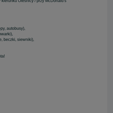
w kierunku Oleśnicy / przy McDonald's
py, autobusy),
warki),
, beczki, siewniki),
ta!