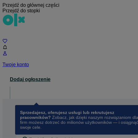
Przejdź do głównej części
Przejdź do stopki
Czat
Twoje konto
Dodaj ogłoszenie
Dla biznesu
opens in a new tab
Sprzedajesz, oferujesz usługi lub rekrutujesz
pracowników?
Zobacz, jak dzięki naszym rozwiązaniom dl
firm możesz dotrzeć do milionów użytkowników — i osiągną
swoje cele.