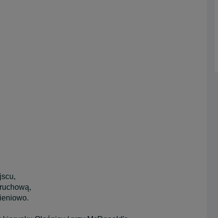
jscu,
zruchową,
ieniowo.