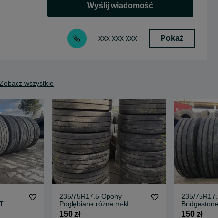
Wyślij wiadomość
Pokaż
xxx xxx xxx
Zobacz wszystkie
a
235/75R17.5 Opony
235/75R17
T
Pogłębiane różne m-kI
Bridgeston
T
DUŻA ILOŚĆ Naczepa
PRZYCZEP
150 zł
150 zł