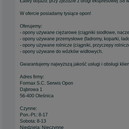
Łatwy dojazd: przy zjeździe z drogi ekspresowej S8 
W ofercie posiadamy tysiące opon!
Oferujemy:
- opony używane ciężarowe (ciągniki siodłowe, nacze
- opony używane przemysłowe (fadromy, koparki, łado
- opony używane rolnicze (ciągniki, przyczepy rolnicze
- opony używane do wózków widłowych.
Gwarantujemy najwyższą jakość usługi i obsługi klien
Adres firmy:
Formax S.C. Serwis Opon
Dąbrowa 1
56-400 Oleśnica
Czynne:
Pon.-Pt.: 8-17
Sobota: 8-13
Niedziela: Nieczynne