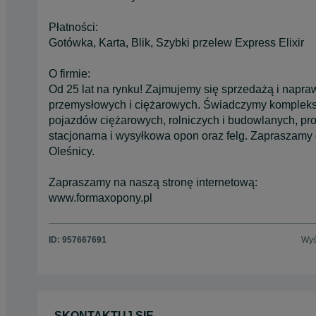
Płatności:
Gotówka, Karta, Blik, Szybki przelew Express Elixir
O firmie:
Od 25 lat na rynku! Zajmujemy się sprzedażą i napr
przemysłowych i ciężarowych. Świadczymy kompleks
pojazdów ciężarowych, rolniczych i budowlanych, pr
stacjonarna i wysyłkowa opon oraz felg. Zapraszamy
Oleśnicy.
Zapraszamy na naszą stronę internetową:
www.formaxopony.pl
ID:
957667691
Wyś
SKONTAKTUJ SIĘ