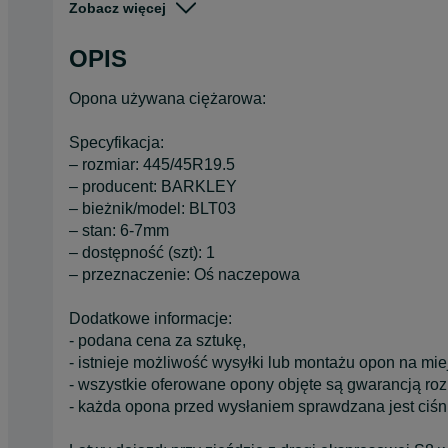
Zobacz więcej
Stan
Używane
Typ
Całoroczne
OPIS
Pojazd
Ciężarowe
Opona używana ciężarowa:
Szerokość
Inna
Specyfikacja:
– rozmiar: 445/45R19.5
– producent: BARKLEY
– bieżnik/model: BLT03
– stan: 6-7mm
– dostępność (szt): 1
– przeznaczenie: Oś naczepowa
Dodatkowe informacje:
- podana cena za sztukę,
- istnieje możliwość wysyłki lub montażu opon na mie
- wszystkie oferowane opony objęte są gwarancją ro
- każda opona przed wysłaniem sprawdzana jest ciśn