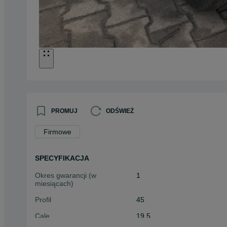
PROMUJ
ODŚWIEŻ
Firmowe
SPECYFIKACJA
Okres gwarancji (w
1
miesiącach)
Profil
45
Cale
19.5