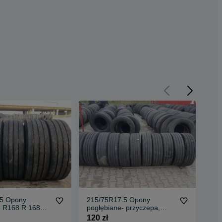
.5 Opony
215/75R17.5 Opony
21
e R168 R 168
pogłębiane- przyczepa,
NA
A
naczepa Continental,
OK
120 zł
120