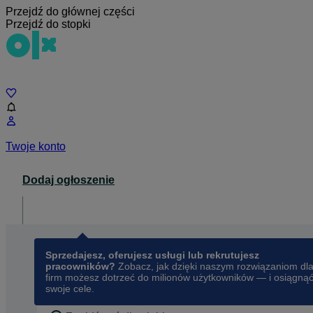
Przejdź do głównej części
Przejdź do stopki
Czat
Twoje konto
Dodaj ogłoszenie
Dla biznesu
opens in a new tab
Sprzedajesz, oferujesz usługi lub rekrutujesz
pracowników?
Zobacz, jak dzięki naszym rozwiązaniom dl
firm możesz dotrzeć do milionów użytkowników — i osiągną
swoje cele.