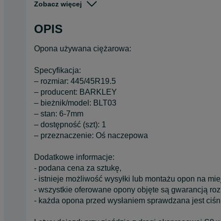
Zobacz więcej
Stan
Używane
Typ
Całoroczne
OPIS
Pojazd
Ciężarowe
Opona używana ciężarowa:
Szerokość
Inna
Specyfikacja:
– rozmiar: 445/45R19.5
– producent: BARKLEY
– bieżnik/model: BLT03
– stan: 6-7mm
– dostępność (szt): 1
– przeznaczenie: Oś naczepowa
Dodatkowe informacje:
- podana cena za sztukę,
- istnieje możliwość wysyłki lub montażu opon na mie
- wszystkie oferowane opony objęte są gwarancją ro
- każda opona przed wysłaniem sprawdzana jest ciśn