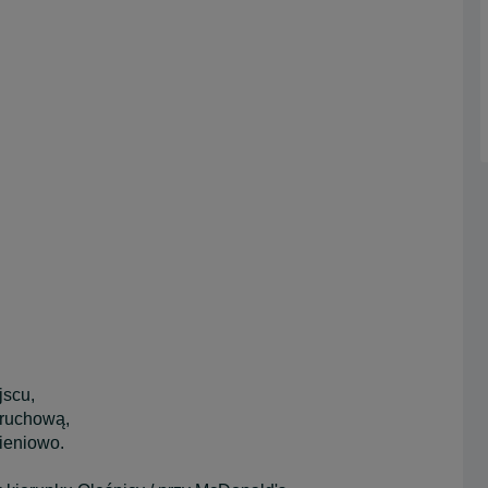
jscu,
zruchową,
ieniowo.