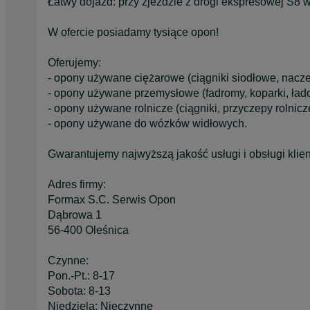
Łatwy dojazd: przy zjeździe z drogi ekspresowej S8 
W ofercie posiadamy tysiące opon!
Oferujemy:
- opony używane ciężarowe (ciągniki siodłowe, nacze
- opony używane przemysłowe (fadromy, koparki, łado
- opony używane rolnicze (ciągniki, przyczepy rolnicze
- opony używane do wózków widłowych.
Gwarantujemy najwyższą jakość usługi i obsługi klien
Adres firmy:
Formax S.C. Serwis Opon
Dąbrowa 1
56-400 Oleśnica
Czynne:
Pon.-Pt.: 8-17
Sobota: 8-13
Niedziela: Nieczynne