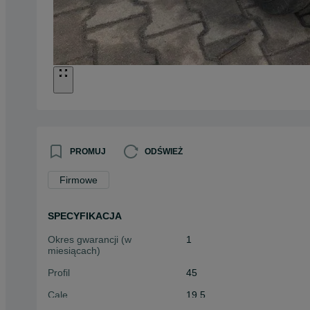
PROMUJ
ODŚWIEŻ
Firmowe
SPECYFIKACJA
Okres gwarancji (w
1
miesiącach)
Profil
45
Cale
19.5