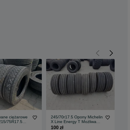
ane ciężarowe
245/70r17.5 Opony Michelin
23
215/75R17.5
X Line Energy T Możliwa
GO
AL LDR1 7-
Wysyłka Pogłębiane
Pog
100 zł
150