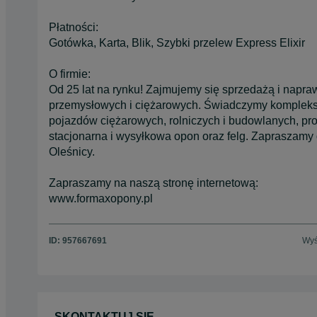
Płatności:
Gotówka, Karta, Blik, Szybki przelew Express Elixir
O firmie:
Od 25 lat na rynku! Zajmujemy się sprzedażą i napr
przemysłowych i ciężarowych. Świadczymy kompleks
pojazdów ciężarowych, rolniczych i budowlanych, pr
stacjonarna i wysyłkowa opon oraz felg. Zapraszamy
Oleśnicy.
Zapraszamy na naszą stronę internetową:
www.formaxopony.pl
ID:
957667691
Wyś
SKONTAKTUJ SIĘ