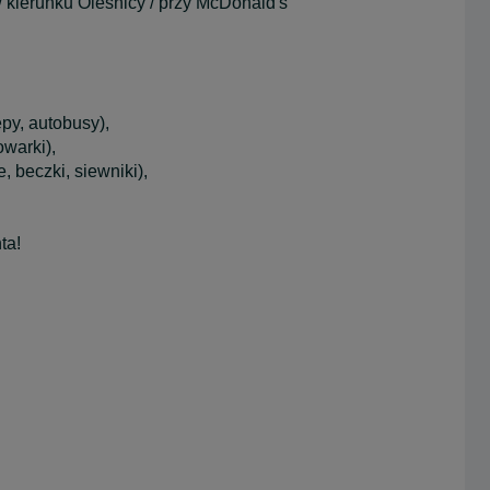
w kierunku Oleśnicy / przy McDonald's
py, autobusy),
warki),
, beczki, siewniki),
ta!