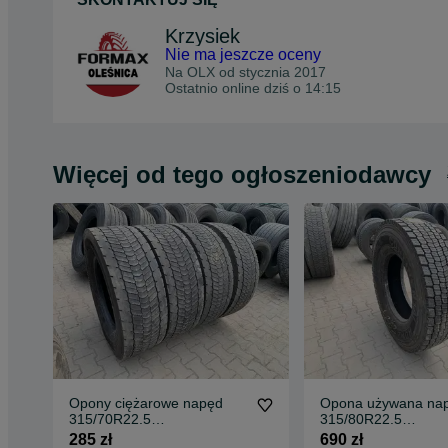
Krzysiek
Nie ma jeszcze oceny
Na OLX od
stycznia 2017
Ostatnio online dziś o 14:15
Więcej od tego ogłoszeniodawcy
Opony ciężarowe napęd
Opona używana na
315/70R22.5
315/80R22.5
CONTINENTAL CONTI
CONTINENTAL HD
285 zł
690 zł