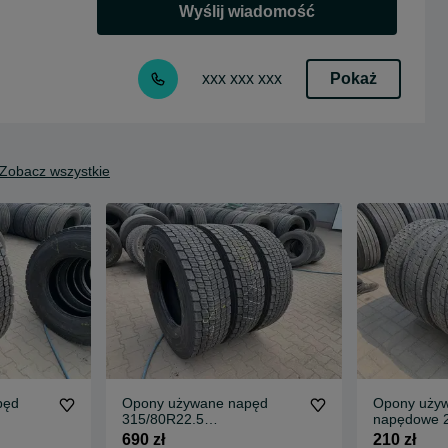
Wyślij wiadomość
Pokaż
xxx xxx xxx
Zobacz wszystkie
pęd
Opony używane napęd
Opony używ
315/80R22.5
napędowe 
W2
CONTINENTAL HDW2
CONTINENT
690 zł
210 zł