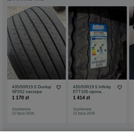
435/50R19.5 Dunlop
435/50R19.5 Infinity
SP252 naczepa
ETT100 opona
ciężarowa naczepowa
1 170 zł
1 414 zł
NOWA
Szynkielew
Szynkielew
22 lipca 2026
22 lipca 2026