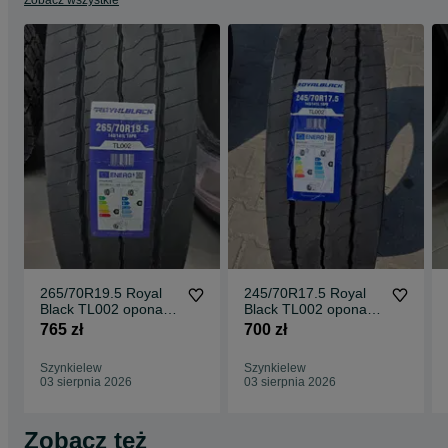
ciężarówki, opona napędowa, opony do tira, opony do ciągnika
siodłowego, opony ciężarowe nowe
265/70R19.5 Royal
245/70R17.5 Royal
Black TL002 opona
Black TL002 opona
ciężarowa naczepowa
ciężarowa naczepowa
765 zł
700 zł
NOWA
NOWA
Szynkielew
Szynkielew
03 sierpnia 2026
03 sierpnia 2026
Zobacz też