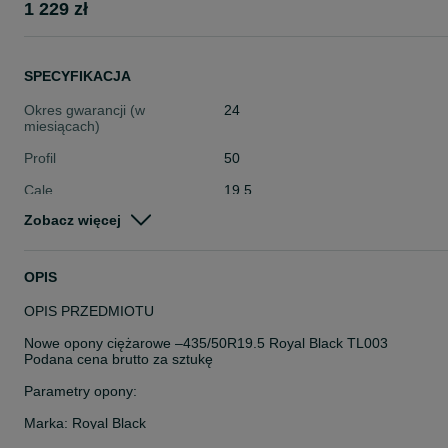
1 229 zł
SPECYFIKACJA
Okres gwarancji (w
24
miesiącach)
Profil
50
Cale
19.5
Zobacz więcej
Stan
Nowe
Typ
Całoroczne
OPIS
Pojazd
Ciężarowe
OPIS PRZEDMIOTU
Szerokość
Inna
Nowe opony ciężarowe –435/50R19.5 Royal Black TL003
Podana cena brutto za sztukę
Parametry opony:
Marka: Royal Black
Model: TL003