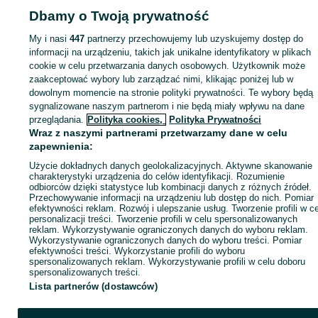
Dbamy o Twoją prywatność
Strona główna
Motoryzacja
Opony i Felgi
Opony
Opony - Łódzkie
Opony 
Szynkielew
My i nasi
447
partnerzy przechowujemy lub uzyskujemy dostęp do
informacji na urządzeniu, takich jak unikalne identyfikatory w plikach
KATEGORIA
cookie w celu przetwarzania danych osobowych. Użytkownik może
zaakceptować wybory lub zarządzać nimi, klikając poniżej lub w
dowolnym momencie na stronie polityki prywatności. Te wybory będą
ID:
1076456560
Wyświetlenia: 
sygnalizowane naszym partnerom i nie będą miały wpływu na dane
przeglądania.
Polityka cookies,
Polityka Prywatności
Wraz z naszymi partnerami przetwarzamy dane w celu
Zadzwoń / SMS
Wyślij wiadomość
zapewnienia:
Użycie dokładnych danych geolokalizacyjnych. Aktywne skanowanie
charakterystyki urządzenia do celów identyfikacji. Rozumienie
odbiorców dzięki statystyce lub kombinacji danych z różnych źródeł.
Przechowywanie informacji na urządzeniu lub dostęp do nich. Pomiar
efektywności reklam. Rozwój i ulepszanie usług. Tworzenie profili w c
personalizacji treści. Tworzenie profili w celu spersonalizowanych
reklam. Wykorzystywanie ograniczonych danych do wyboru reklam.
Wykorzystywanie ograniczonych danych do wyboru treści. Pomiar
efektywności treści. Wykorzystanie profili do wyboru
spersonalizowanych reklam. Wykorzystywanie profili w celu doboru
spersonalizowanych treści.
Lista partnerów (dostawców)