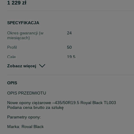
1 229 zł
SPECYFIKACJA
Okres gwarancji (w
24
miesiącach)
Profil
50
Cale
19.5
Zobacz więcej
Stan
Nowe
Typ
Całoroczne
OPIS
Pojazd
Ciężarowe
OPIS PRZEDMIOTU
Szerokość
Inna
Nowe opony ciężarowe –435/50R19.5 Royal Black TL003
Podana cena brutto za sztukę
Parametry opony:
Marka: Royal Black
Model: TL003