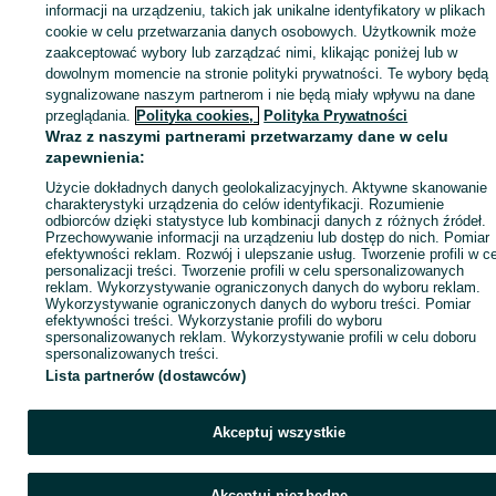
informacji na urządzeniu, takich jak unikalne identyfikatory w plikach
Strona główna
Motoryzacja
Opony i Felgi
Opony
Opony - Łódzkie
Opony 
cookie w celu przetwarzania danych osobowych. Użytkownik może
Szynkielew
zaakceptować wybory lub zarządzać nimi, klikając poniżej lub w
dowolnym momencie na stronie polityki prywatności. Te wybory będą
KATEGORIA
sygnalizowane naszym partnerom i nie będą miały wpływu na dane
przeglądania.
Polityka cookies,
Polityka Prywatności
Wraz z naszymi partnerami przetwarzamy dane w celu
ID:
1076456560
Wyświetlenia: 
zapewnienia:
Użycie dokładnych danych geolokalizacyjnych. Aktywne skanowanie
charakterystyki urządzenia do celów identyfikacji. Rozumienie
Zadzwoń / SMS
Wyślij wiadomość
odbiorców dzięki statystyce lub kombinacji danych z różnych źródeł.
Przechowywanie informacji na urządzeniu lub dostęp do nich. Pomiar
efektywności reklam. Rozwój i ulepszanie usług. Tworzenie profili w c
personalizacji treści. Tworzenie profili w celu spersonalizowanych
reklam. Wykorzystywanie ograniczonych danych do wyboru reklam.
Wykorzystywanie ograniczonych danych do wyboru treści. Pomiar
efektywności treści. Wykorzystanie profili do wyboru
spersonalizowanych reklam. Wykorzystywanie profili w celu doboru
spersonalizowanych treści.
Lista partnerów (dostawców)
Akceptuj wszystkie
Akceptuj niezbędne