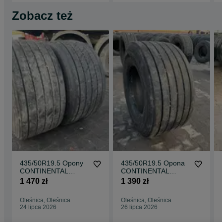
Zobacz też
435/50R19.5 Opony
435/50R19.5 Opona
CONTINENTAL
CONTINENTAL
CONTI HYBRID HT3
CONTI HYBRID HT3
1 470 zł
1 390 zł
11-13mm Naczepa
11-12mm Naczepa
HT 3
HT 3
Oleśnica, Oleśnica
Oleśnica, Oleśnica
24 lipca 2026
26 lipca 2026