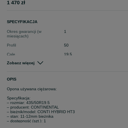
1 470 zł
SPECYFIKACJA
Okres gwarancji (w
1
miesiącach)
Profil
50
Cale
19.5
Zobacz więcej
Stan
Używane
Typ
Całoroczne
OPIS
Pojazd
Ciężarowe
Opona używana ciężarowa:
Szerokość
Inna
Specyfikacja:
– rozmiar: 435/50R19.5
– producent: CONTINENTAL
– bieżnik/model: CONTI HYBRID HT3
– stan: 11-12mm bieżnika
– dostępność (szt.): 1
– przeznaczenie: Oś naczepowa