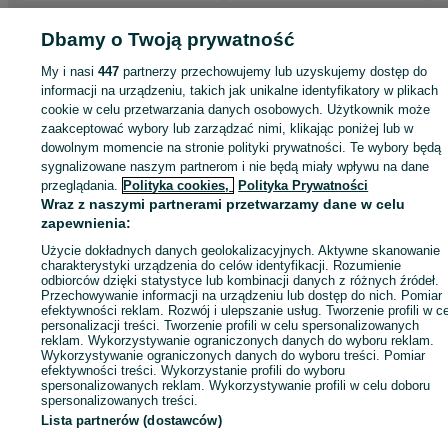
Strona główna
Dbamy o Twoją prywatność
Motoryzacja
Opony i Felgi
Opony
Opony - Dolnośląskie
Opony - Oleśnica
Opony - Oleśnica
My i nasi
447
partnerzy przechowujemy lub uzyskujemy dostęp do
informacji na urządzeniu, takich jak unikalne identyfikatory w plikach
KATEGORIA
cookie w celu przetwarzania danych osobowych. Użytkownik może
zaakceptować wybory lub zarządzać nimi, klikając poniżej lub w
dowolnym momencie na stronie polityki prywatności. Te wybory będą
ID:
965360230
Wyświetlenia:
sygnalizowane naszym partnerom i nie będą miały wpływu na dane
przeglądania.
Polityka cookies,
Polityka Prywatności
Wraz z naszymi partnerami przetwarzamy dane w celu
Zadzwoń / SMS
Wyślij wiadomość
zapewnienia:
Użycie dokładnych danych geolokalizacyjnych. Aktywne skanowanie
charakterystyki urządzenia do celów identyfikacji. Rozumienie
odbiorców dzięki statystyce lub kombinacji danych z różnych źródeł.
Przechowywanie informacji na urządzeniu lub dostęp do nich. Pomiar
efektywności reklam. Rozwój i ulepszanie usług. Tworzenie profili w c
personalizacji treści. Tworzenie profili w celu spersonalizowanych
reklam. Wykorzystywanie ograniczonych danych do wyboru reklam.
Wykorzystywanie ograniczonych danych do wyboru treści. Pomiar
efektywności treści. Wykorzystanie profili do wyboru
spersonalizowanych reklam. Wykorzystywanie profili w celu doboru
spersonalizowanych treści.
Lista partnerów (dostawców)