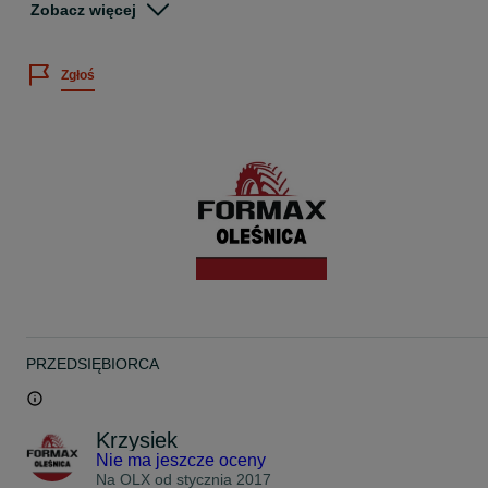
Zobacz więcej
Dodatkowe informacje:
- podana cena za sztukę,
- istnieje możliwość wysyłki lub montażu opon na miejscu,
Zgłoś
- wszystkie oferowane opony objęte są gwarancją rozruchową,
- każda opona przed wysłaniem sprawdzana jest ciśnieniowo.
Łatwy dojazd: przy zjeździe z drogi ekspresowej S8 w kierunku
Oleśnicy / przy McDonald's
W ofercie posiadamy tysiące opon!
Oferujemy:
- opony używane ciężarowe (ciągniki siodłowe, naczepy, autobusy)
- opony używane przemysłowe (fadromy, koparki, ładowarki),
- opony używane rolnicze (ciągniki, przyczepy rolnicze, beczki,
siewniki),
- opony używane do wózków widłowych.
Gwarantujemy najwyższą jakość usługi i obsługi klienta!
PRZEDSIĘBIORCA
Adres firmy:
Formax S.C. Serwis Opon
Dąbrowa 1
56-400 Oleśnica
Krzysiek
Nie ma jeszcze oceny
Czynne:
Pon.-Pt.: 8-17
Na OLX od
stycznia 2017