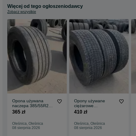
Więcej od tego ogłoszeniodawcy
Zobacz wszystkie
Opona używana
Opony używane
naczepa 385/55R22.5
ciężarowe
CONTINENTAL
295/80R22.5
365 zł
410 zł
CONTI HYBRID HT3+
MICHELIN X
7-8mm
MULTIWAY 3D XDE
Oleśnica, Oleśnica
Oleśnica, Oleśnica
7-10mm
08 sierpnia 2026
08 sierpnia 2026