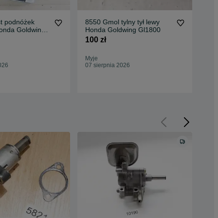
t podnóżek
8550 Gmol tylny tył lewy
856
onda Goldwing
Honda Goldwing Gl1800
Ho
100 zł
230
Myje
Myj
026
07 sierpnia 2026
07 