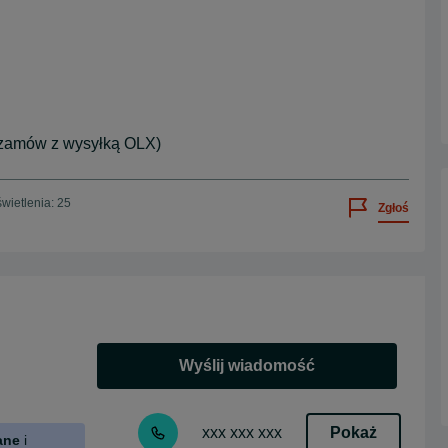
 zamów z wysyłką OLX)
wietlenia: 25
Zgłoś
Wyślij wiadomość
Pokaż
xxx xxx xxx
ane
i