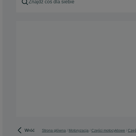
Wróć
Strona główna
Motoryzacja
Części motocyklowe
Częś