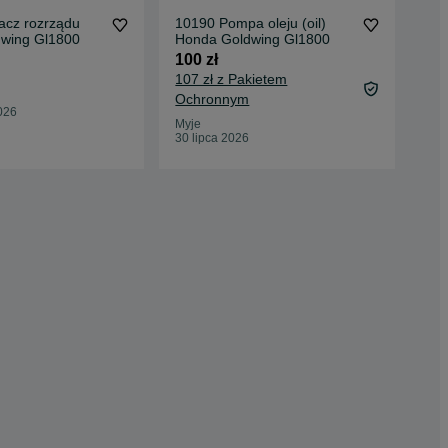
acz rozrządu
10190 Pompa oleju (oil)
850
wing Gl1800
Honda Goldwing Gl1800
osł
Gl
100 zł
100
107 zł z Pakietem
Ochronnym
Myj
026
02 
Myje
30 lipca 2026