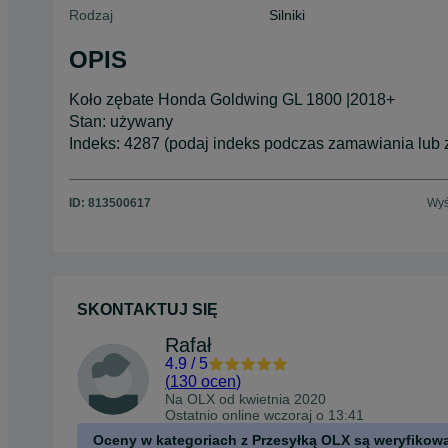
Rodzaj
Silniki
OPIS
Koło zębate Honda Goldwing GL 1800 |2018+
Stan: używany
Indeks: 4287 (podaj indeks podczas zamawiania lub
ID:
813500617
Wyś
SKONTAKTUJ SIĘ
Rafał
4.9
/
5
(
130 ocen
)
Na OLX od
kwietnia 2020
Ostatnio online wczoraj o 13:41
Oceny w kategoriach z Przesyłką OLX są weryfikow