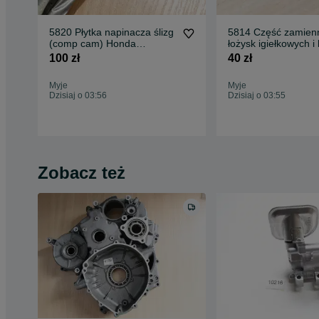
5820 Płytka napinacza ślizg
5814 Część zamien
(comp cam) Honda
łożysk igiełkowych i
Goldwing GL 1800
Goldwing GL 1800
100 zł
40 zł
Myje
Myje
Dzisiaj o 03:56
Dzisiaj o 03:55
Zobacz też