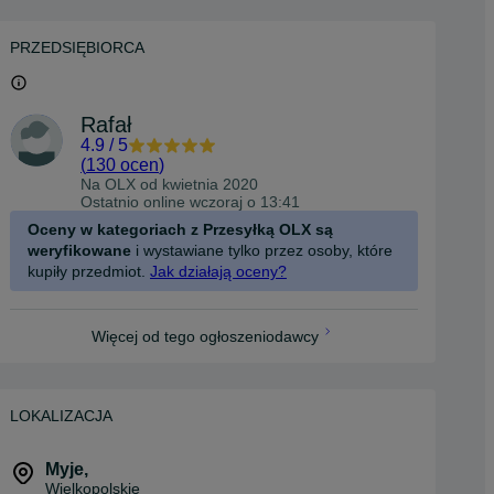
PRZEDSIĘBIORCA
Rafał
4.9
/
5
(
130 ocen
)
Na OLX od
kwietnia 2020
Ostatnio online wczoraj o 13:41
Oceny w kategoriach z Przesyłką OLX są
weryfikowane
i wystawiane tylko przez osoby, które
kupiły przedmiot.
Jak działają oceny?
Więcej od tego ogłoszeniodawcy
LOKALIZACJA
Myje
,
Wielkopolskie