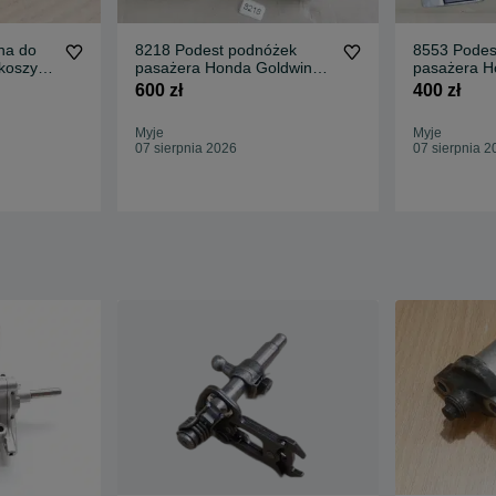
na do
8218 Podest podnóżek
8553 Podes
 koszyka
pasażera Honda Goldwing
pasażera H
Gl1800
Gl1800
600 zł
400 zł
Myje
Myje
07 sierpnia 2026
07 sierpnia 2