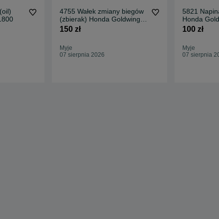
oil)
4755 Wałek zmiany biegów
5821 Napin
1800
(zbierak) Honda Goldwing
Honda Gold
Gl1800
150 zł
100 zł
Myje
Myje
07 sierpnia 2026
07 sierpnia 2