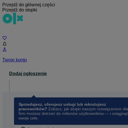
Przejdź do głównej części
Przejdź do stopki
Czat
Twoje konto
Dodaj ogłoszenie
Dla biznesu
opens in a new tab
Sprzedajesz, oferujesz usługi lub rekrutujesz
pracowników?
Zobacz, jak dzięki naszym rozwiązaniom dl
firm możesz dotrzeć do milionów użytkowników — i osiągną
swoje cele.