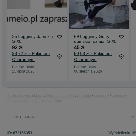
35 Legginsy damskie
69 Legginsy Getry
S-XL
damskie rozmiar S-XL
92 zł
45 zł
98,72 zł z Pakietem
50,08 zł z Pakietem
Ochronnym
Ochronnym
Bielsko-Biała
Bielsko-Biała
25 lipca 2026
06 sierpnia 2026
Strona główna
Moda
Ubrania damskie
Spodnie
Legginsy
Legginsy -
Śląskie
Legginsy - Bielsko-Biała
KATEGORIA
ID:
672156353
Wyświetlenia: 3