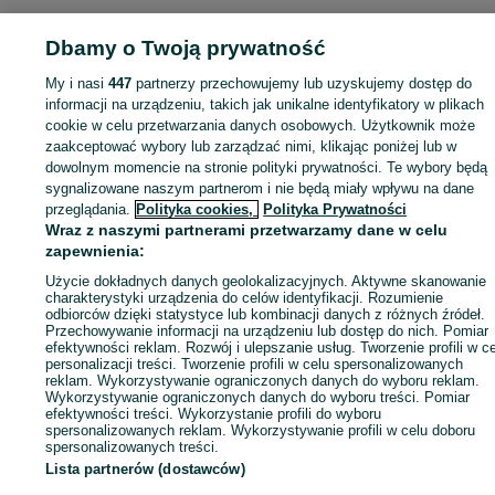
Dbamy o Twoją prywatność
My i nasi
447
partnerzy przechowujemy lub uzyskujemy dostęp do
Zaloguj się lub załóż konto na OLX, aby skontaktować się z t
informacji na urządzeniu, takich jak unikalne identyfikatory w plikach
sprzedającym
cookie w celu przetwarzania danych osobowych. Użytkownik może
zaakceptować wybory lub zarządzać nimi, klikając poniżej lub w
dowolnym momencie na stronie polityki prywatności. Te wybory będą
Zaloguj się / Załóż konto
sygnalizowane naszym partnerom i nie będą miały wpływu na dane
przeglądania.
Polityka cookies,
Polityka Prywatności
Wraz z naszymi partnerami przetwarzamy dane w celu
Kup
zapewnienia:
Użycie dokładnych danych geolokalizacyjnych. Aktywne skanowanie
charakterystyki urządzenia do celów identyfikacji. Rozumienie
odbiorców dzięki statystyce lub kombinacji danych z różnych źródeł.
Przechowywanie informacji na urządzeniu lub dostęp do nich. Pomiar
efektywności reklam. Rozwój i ulepszanie usług. Tworzenie profili w c
personalizacji treści. Tworzenie profili w celu spersonalizowanych
reklam. Wykorzystywanie ograniczonych danych do wyboru reklam.
Wykorzystywanie ograniczonych danych do wyboru treści. Pomiar
efektywności treści. Wykorzystanie profili do wyboru
spersonalizowanych reklam. Wykorzystywanie profili w celu doboru
spersonalizowanych treści.
Lista partnerów (dostawców)