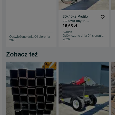
60x40x2 Profile
stalowe ocynk
zamknięte rury łaty
16,68 zł
ogrodzenie słupy
Skulsk
Odświeżono dnia 04 sierpnia
Odświeżono dnia 04 sierpnia
2026
2026
Zobacz też