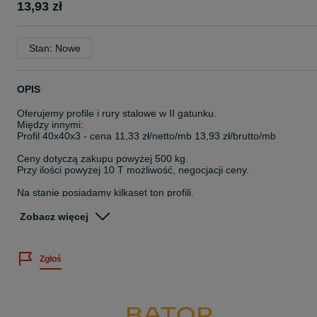
13,93 zł
Stan: Nowe
OPIS
Oferujemy profile i rury stalowe w II gatunku.
Między innymi:
Profil 40x40x3 - cena 11,33 zł/netto/mb 13,93 zł/brutto/mb
Ceny dotyczą zakupu powyżej 500 kg.
Przy ilości powyżej 10 T możliwość, negocjacji ceny.
Na stanie posiadamy kilkaset ton profili.
tel. 723_61_86_16
Zobacz więcej
tel. 732_90_90_70
Ze względu na szybko rotujący stan magazynowy dostępność
Zgłoś
wymiarów ulega ciągłym zmianom.
Na pozostałych ogłoszeniach oferujemy również:
- blachy dachowe w II gatunku
- używane konstrukcje stalowe