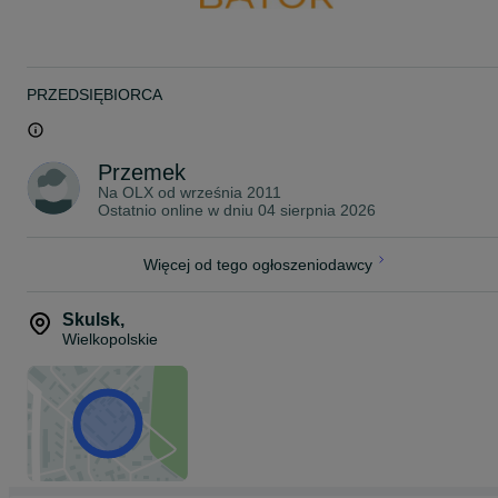
- nowe profile i rury stalowe w II gatunku
- używane profile i rury stalowe ( ocynkowane i czarne)
Zapraszamy również na naszą stronę internetową www.bator.pl
Mieścimy się w miejscowości Skulsk pomiędzy Koninem a
Inowrocławiem
PRZEDSIĘBIORCA
Woj. Wielkopolskie, droga krajowa nr 25.
Umożliwiamy transport po całej Polsce.
Przemek
Na OLX od
września 2011
Ostatnio online w dniu 04 sierpnia 2026
Więcej od tego ogłoszeniodawcy
Skulsk
,
Wielkopolskie