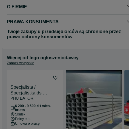
O FIRMIE
PRAWA KONSUMENTA
Twoje zakupy u przedsiębiorców są chronione przez
prawo ochrony konsumentów.
Więcej od tego ogłoszeniodawcy
Zobacz wszystkie
Specjalista /
Specjalistka ds.
PHU BATOR
administracyjno-
księgowych
6 200 - 9 500 zł / mies.
brutto
Skulsk
Pełny etat
Umowa o pracę