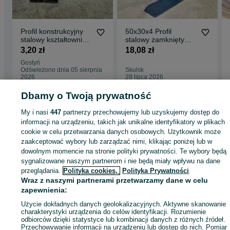
Profil konstrukcyjny
50x30x4 Profil
stalowy kształtownik
stalowy zamknięty
rura kwadratowa 40 x
rura profil brama
3,20 zł
18,08 zł
40 | 2–4 mm | 6 m |
drzwi łaty płatwie
Gostyń
3,20 zł/kg
Odświeżono dnia 05 sierpnia
Skulsk
2026
28 lipca 2026
Dbamy o Twoją prywatność
Strona główna
Budowa i Remont
Pozostałe
Pozostałe - Wielkopolskie
My i nasi
447
partnerzy przechowujemy lub uzyskujemy dostęp do
Pozostałe - Skulsk
informacji na urządzeniu, takich jak unikalne identyfikatory w plikach
cookie w celu przetwarzania danych osobowych. Użytkownik może
zaakceptować wybory lub zarządzać nimi, klikając poniżej lub w
KATEGORIA
dowolnym momencie na stronie polityki prywatności. Te wybory będą
sygnalizowane naszym partnerom i nie będą miały wpływu na dane
przeglądania.
Polityka cookies,
Polityka Prywatności
ID:
533155997
Wyświetlenia: 59
Wraz z naszymi partnerami przetwarzamy dane w celu
zapewnienia:
Zadzwoń / SMS
Wyślij wiadomość
Użycie dokładnych danych geolokalizacyjnych. Aktywne skanowanie
charakterystyki urządzenia do celów identyfikacji. Rozumienie
odbiorców dzięki statystyce lub kombinacji danych z różnych źródeł.
Przechowywanie informacji na urządzeniu lub dostęp do nich. Pomiar