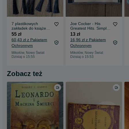
7 plastikowych
Joe Cocker - His
zakładek do książek z
Greatest Hits. Simply
kolorowymi kwiatami
the Best
55 zł
13 zł
60,43 zł z Pakietem
16,96 zł z Pakietem
Ochronnym
Ochronnym
Mikołów, Nowy Świat
Mikołów, Nowy Świat
Dzisiaj o 15:55
Dzisiaj o 15:53
Zobacz też