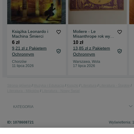
Książka Leonardo i
Moliere - Le
Machina Śmierci
Misanthrope rok wyd
1939
6 zł
10 zł
9,21 zł z Pakietem
13,85 zł z Pakietem
Ochronnym
Ochronnym
Chorzów
Warszawa, Wola
11 lipca 2026
17 lipca 2026
Strona główna
Muzyka i Edukacja
Książki
Literatura
Literatura - Śląskie
Literatura - Mikołów
Literatura - Nowy Świat
KATEGORIA
ID:
1078608721
Wyświetlenia: 