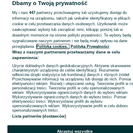
Dbamy o Twoją prywatność
My i nasi
447
partnerzy przechowujemy lub uzyskujemy dostęp do
Zaloguj się lub załóż konto na OLX, aby skontaktować się z t
informacji na urządzeniu, takich jak unikalne identyfikatory w plikach
sprzedającym
cookie w celu przetwarzania danych osobowych. Użytkownik może
zaakceptować wybory lub zarządzać nimi, klikając poniżej lub w
dowolnym momencie na stronie polityki prywatności. Te wybory będą
Zaloguj się / Załóż konto
sygnalizowane naszym partnerom i nie będą miały wpływu na dane
przeglądania.
Polityka cookies,
Polityka Prywatności
Wraz z naszymi partnerami przetwarzamy dane w celu
Wyślij wiadomość
Kup
zapewnienia:
Użycie dokładnych danych geolokalizacyjnych. Aktywne skanowanie
charakterystyki urządzenia do celów identyfikacji. Rozumienie
odbiorców dzięki statystyce lub kombinacji danych z różnych źródeł.
Przechowywanie informacji na urządzeniu lub dostęp do nich. Pomiar
efektywności reklam. Rozwój i ulepszanie usług. Tworzenie profili w c
personalizacji treści. Tworzenie profili w celu spersonalizowanych
reklam. Wykorzystywanie ograniczonych danych do wyboru reklam.
Wykorzystywanie ograniczonych danych do wyboru treści. Pomiar
efektywności treści. Wykorzystanie profili do wyboru
spersonalizowanych reklam. Wykorzystywanie profili w celu doboru
spersonalizowanych treści.
Lista partnerów (dostawców)
Akceptuj wszystkie