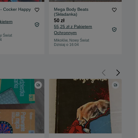
 - Cocker Happy
Mega Body Beats
Roc
(Składanka)
Col
50 zł
15 
akietem
55,25 zł z Pakietem
19,
Ochronnym
Oc
y Świat
04
Mikołów, Nowy Świat
Mik
Dzisiaj o 16:04
Dzis