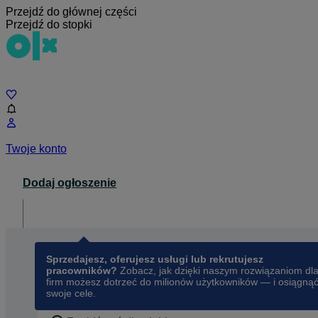
Przejdź do głównej części
Przejdź do stopki
Czat
Twoje konto
Dodaj ogłoszenie
Dla biznesu
opens in a new tab
Sprzedajesz, oferujesz usługi lub rekrutujesz
pracowników?
Zobacz, jak dzięki naszym rozwiązaniom dl
firm możesz dotrzeć do milionów użytkowników — i osiągną
swoje cele.