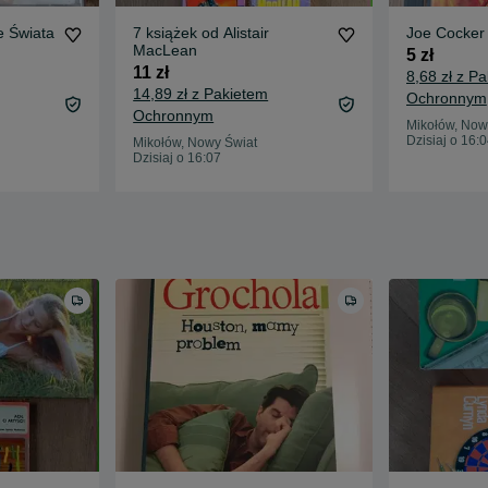
e Świata
7 książek od Alistair
Joe Cocker
MacLean
5 zł
11 zł
8,68 zł z P
14,89 zł z Pakietem
Ochronnym
Ochronnym
Mikołów, Now
Dzisiaj o 16:
Mikołów, Nowy Świat
Dzisiaj o 16:07