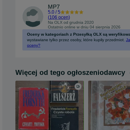
MP7
5.0
/
5
(
106 ocen
)
Na OLX od
grudnia 2020
Ostatnio online w dniu 04 sierpnia 2026
Oceny w kategoriach z Przesyłką OLX są weryfikow
wystawiane tylko przez osoby, które kupiły przedmiot.
Ja
oceny?
Więcej od tego ogłoszeniodawcy