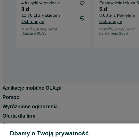
4 książki w pakiecie
Zestaw książek za 5
8 zł
5 zł
11,78 zł z Pakietem
8,68 zł z Pakietem
Ochronnym
Ochronnym
Mikołów, Nowy Świat
Mikołów, Nowy Świat
Dzisiaj o 05:39
03 sierpnia 2026
Aplikacje mobilne OLX.pl
Pomoc
Wyróżnione ogłoszenia
Oferta dla firm
Blog
Dbamy o Twoją prywatność
Regulamin