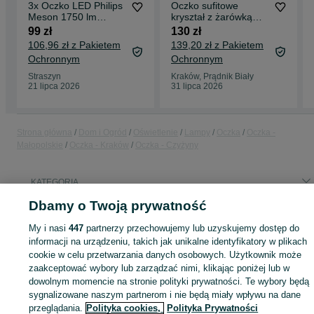
3x Oczko LED Philips
Oczko sufitowe
Meson 1750 lm
kryształ z żarówką
podtynkowa lampa
(komplet 3 szt)
99 zł
130 zł
6500K
106,96 zł z Pakietem
139,20 zł z Pakietem
Ochronnym
Ochronnym
Straszyn
Kraków, Prądnik Biały
21 lipca 2026
31 lipca 2026
Strona główna
Dom i Ogród
Oświetlenie
Lampy
Oczka
Oczka -
Małopolskie
Oczka - Kraków
Oczka - Czyżyny
KATEGORIA
Dbamy o Twoją prywatność
ID:
680335891
Wyświetlenia: 2
My i nasi
447
partnerzy przechowujemy lub uzyskujemy dostęp do
informacji na urządzeniu, takich jak unikalne identyfikatory w plikach
cookie w celu przetwarzania danych osobowych. Użytkownik może
zaakceptować wybory lub zarządzać nimi, klikając poniżej lub w
dowolnym momencie na stronie polityki prywatności. Te wybory będą
Zaloguj się lub załóż konto na OLX, aby skontaktować się z t
sprzedającym
sygnalizowane naszym partnerom i nie będą miały wpływu na dane
przeglądania.
Polityka cookies,
Polityka Prywatności