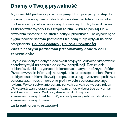
Dbamy o Twoją prywatność
Strona główna
Motoryzacja
Opony i Felgi
Opony
Opony - Łódzkie
Opony 
Szynkielew
My i nasi
447
partnerzy przechowujemy lub uzyskujemy dostęp do
informacji na urządzeniu, takich jak unikalne identyfikatory w plikach
KATEGORIA
cookie w celu przetwarzania danych osobowych. Użytkownik może
zaakceptować wybory lub zarządzać nimi, klikając poniżej lub w
dowolnym momencie na stronie polityki prywatności. Te wybory będą
ID:
1076769017
Wyświetlenia: 
sygnalizowane naszym partnerom i nie będą miały wpływu na dane
przeglądania.
Polityka cookies,
Polityka Prywatności
Wraz z naszymi partnerami przetwarzamy dane w celu
Zadzwoń / SMS
Wyślij wiadomość
zapewnienia:
Użycie dokładnych danych geolokalizacyjnych. Aktywne skanowanie
charakterystyki urządzenia do celów identyfikacji. Rozumienie
odbiorców dzięki statystyce lub kombinacji danych z różnych źródeł.
Przechowywanie informacji na urządzeniu lub dostęp do nich. Pomiar
efektywności reklam. Rozwój i ulepszanie usług. Tworzenie profili w c
personalizacji treści. Tworzenie profili w celu spersonalizowanych
reklam. Wykorzystywanie ograniczonych danych do wyboru reklam.
Wykorzystywanie ograniczonych danych do wyboru treści. Pomiar
efektywności treści. Wykorzystanie profili do wyboru
spersonalizowanych reklam. Wykorzystywanie profili w celu doboru
spersonalizowanych treści.
Lista partnerów (dostawców)