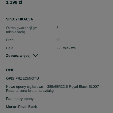
1 199 zł
SPECYFIKACJA
Okres gwarancji (w
3
miesiącach)
Profil
65
Cale
22 i większe
Zobacz więcej
Stan
Nowe
Typ
Całoroczne
OPIS
Pojazd
Ciężarowe
OPIS PRZEDMIOTU
Szerokość
Inna
Nowe opony ciężarowe – 385/65R22.5 Royal Black SL007
Podana cena brutto za sztukę
Parametry opony:
Marka: Royal Black
Model: SL007