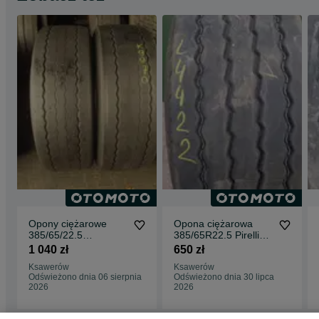
Opony ciężarowe
Opona ciężarowa
385/65/22.5
385/65R22.5 Pirelli
Bridgestone R-
ITINERIS T. Opony
1 040 zł
650 zł
TRAILER 002. Opony
ciężarowe
Ksawerów
Ksawerów
ciężarowe
Odświeżono dnia 06 sierpnia
Odświeżono dnia 30 lipca
2026
2026