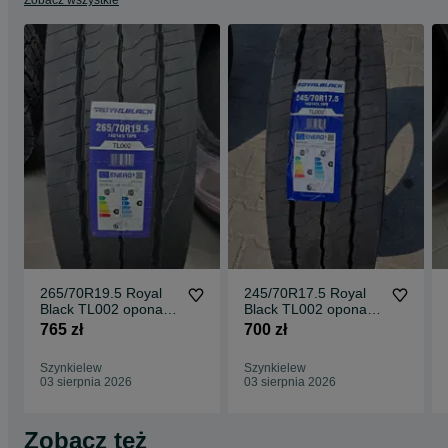
opona ciężarowa, opony ciężarowe 22.5, opony tir, opony do
ciężarówki, opona napędowa, opony do tira, opony do ciągnika
siodłowego, opony ciężarowe nowe
265/70R19.5 Royal
245/70R17.5 Royal
Black TL002 opona
Black TL002 opona
ciężarowa naczepowa
ciężarowa naczepowa
765 zł
700 zł
NOWA
NOWA
Szynkielew
Szynkielew
03 sierpnia 2026
03 sierpnia 2026
Zobacz też