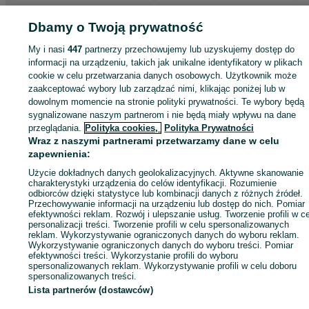
Strona główna
Dbamy o Twoją prywatność
Motoryzacja
Opony i Felgi
Opony
Opony - Dolnośląskie
Opony - Oleśnica
Opony - Oleśnica
My i nasi
447
partnerzy przechowujemy lub uzyskujemy dostęp do
informacji na urządzeniu, takich jak unikalne identyfikatory w plikach
KATEGORIA
cookie w celu przetwarzania danych osobowych. Użytkownik może
zaakceptować wybory lub zarządzać nimi, klikając poniżej lub w
dowolnym momencie na stronie polityki prywatności. Te wybory będą
ID:
786496301
Wyświetlenia: 
sygnalizowane naszym partnerom i nie będą miały wpływu na dane
przeglądania.
Polityka cookies,
Polityka Prywatności
Wraz z naszymi partnerami przetwarzamy dane w celu
Zadzwoń / SMS
Wyślij wiadomość
zapewnienia:
Użycie dokładnych danych geolokalizacyjnych. Aktywne skanowanie
charakterystyki urządzenia do celów identyfikacji. Rozumienie
odbiorców dzięki statystyce lub kombinacji danych z różnych źródeł.
Przechowywanie informacji na urządzeniu lub dostęp do nich. Pomiar
efektywności reklam. Rozwój i ulepszanie usług. Tworzenie profili w c
personalizacji treści. Tworzenie profili w celu spersonalizowanych
reklam. Wykorzystywanie ograniczonych danych do wyboru reklam.
Wykorzystywanie ograniczonych danych do wyboru treści. Pomiar
efektywności treści. Wykorzystanie profili do wyboru
spersonalizowanych reklam. Wykorzystywanie profili w celu doboru
spersonalizowanych treści.
Lista partnerów (dostawców)