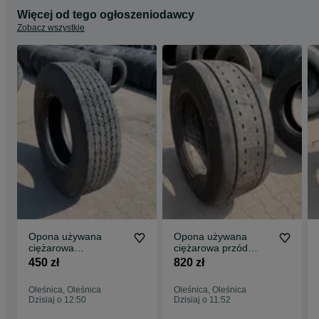
Więcej od tego ogłoszeniodawcy
Zobacz wszystkie
Opona używana
Opona używana
ciężarowa
ciężarowa przód
295/80R22.5
355/50R22.5
450 zł
820 zł
BIEŻNIKOWANA TYP
MICHELIN X MULTI Z
KOSTKA / 9-11mm
/ 10-12mm
Oleśnica, Oleśnica
Oleśnica, Oleśnica
Dzisiaj o 12:50
Dzisiaj o 11:52