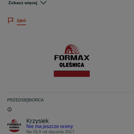
Zobacz więcej
Podana cena za sztukę.
Istnieje możliwość wysyłki lub montażu.
Zgłoś
Wszystkie oferowane opony objęte są gwarancją rozruchową.
Każda opona przed wysłaniem sprawdzana jest ciśnieniowo.
W ofercie posiadamy bardzo dużą ilość opon.
W przypadku jakichkolwiek pytań pozostajemy do dyspozycji.
Gwarantujemy najwyższą jakość usługi i obsługi klienta!
PRZEDSIĘBIORCA
Krzysiek
Nie ma jeszcze oceny
Na OLX od
stycznia 2017