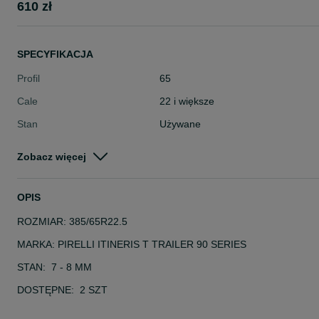
610 zł
SPECYFIKACJA
Profil
65
Cale
22 i większe
Stan
Używane
Typ
Całoroczne
Zobacz więcej
Pojazd
Ciężarowe
Szerokość
Inna
OPIS
ROZMIAR: 385/65R22.5
MARKA: PIRELLI ITINERIS T TRAILER 90 SERIES
STAN: 7 - 8 MM
DOSTĘPNE: 2 SZT
PRZEZNACZENIE: CIĘŻAROWE / NACZEPA