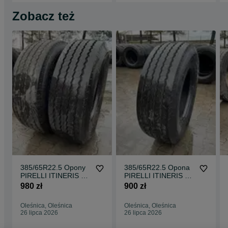
Zobacz też
385/65R22.5 Opony
385/65R22.5 Opona
PIRELLI ITINERIS T
PIRELLI ITINERIS T
TRAILER 90 SERIES
TRAILER 90 SERIES
980 zł
900 zł
12-13mm Naczepa
13-14mm Naczepa
Oleśnica, Oleśnica
Oleśnica, Oleśnica
26 lipca 2026
26 lipca 2026