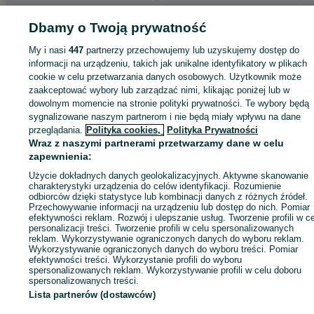
Strona główna
Dbamy o Twoją prywatność
Motoryzacja
Opony i Felgi
Opony
Opony - Dolnośląskie
Opony - Oleśnica
Opony - Oleśnica
My i nasi
447
partnerzy przechowujemy lub uzyskujemy dostęp do
informacji na urządzeniu, takich jak unikalne identyfikatory w plikach
KATEGORIA
cookie w celu przetwarzania danych osobowych. Użytkownik może
zaakceptować wybory lub zarządzać nimi, klikając poniżej lub w
dowolnym momencie na stronie polityki prywatności. Te wybory będą
ID:
874447193
Wyświetlenia: 
sygnalizowane naszym partnerom i nie będą miały wpływu na dane
przeglądania.
Polityka cookies,
Polityka Prywatności
Wraz z naszymi partnerami przetwarzamy dane w celu
Zadzwoń / SMS
Wyślij wiadomość
zapewnienia:
Użycie dokładnych danych geolokalizacyjnych. Aktywne skanowanie
charakterystyki urządzenia do celów identyfikacji. Rozumienie
odbiorców dzięki statystyce lub kombinacji danych z różnych źródeł.
Przechowywanie informacji na urządzeniu lub dostęp do nich. Pomiar
efektywności reklam. Rozwój i ulepszanie usług. Tworzenie profili w c
personalizacji treści. Tworzenie profili w celu spersonalizowanych
reklam. Wykorzystywanie ograniczonych danych do wyboru reklam.
Wykorzystywanie ograniczonych danych do wyboru treści. Pomiar
efektywności treści. Wykorzystanie profili do wyboru
spersonalizowanych reklam. Wykorzystywanie profili w celu doboru
spersonalizowanych treści.
Lista partnerów (dostawców)