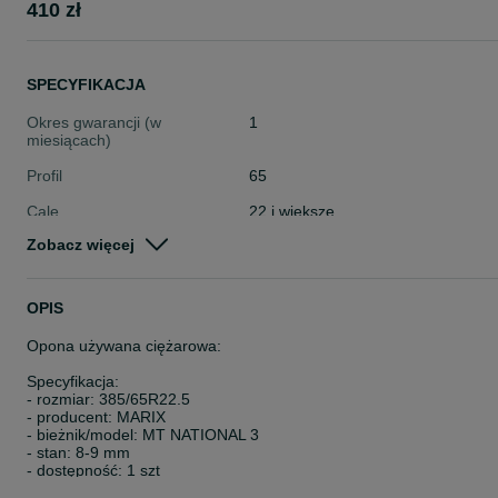
410 zł
SPECYFIKACJA
Okres gwarancji (w
1
miesiącach)
Profil
65
Cale
22 i większe
Zobacz więcej
Stan
Używane
Typ
Całoroczne
OPIS
Pojazd
Ciężarowe
Opona używana ciężarowa:
Szerokość
Inna
Specyfikacja:
- rozmiar: 385/65R22.5
- producent: MARIX
- bieżnik/model: MT NATIONAL 3
- stan: 8-9 mm
- dostępność: 1 szt
- przeznaczenie: CIĘŻAROWE - NACZEPA