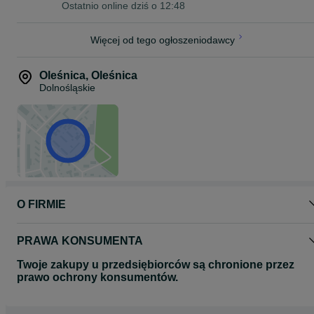
56-400 Oleśnica
Ostatnio online dziś o 12:48
Czynne:
Pon.-Pt.: 8-17
Więcej od tego ogłoszeniodawcy
Sobota: 8-13
Niedziela: Nieczynne
Oleśnica
,
Oleśnica
Płatności:
Dolnośląskie
Gotówka, Karta, Blik, Szybki przelew Express Elixir
O firmie:
Od 25 lat na rynku! Zajmujemy się sprzedażą i naprawą opon
używanych do pojazdów: rolniczych, przemysłowych i ciężarowych.
Świadczymy kompleksowe usługi związane z oponami – stacjonar
obsługa pojazdów ciężarowych, rolniczych i budowlanych,
profesjonalna naprawa opon różnymi technikami, sprzedaż
stacjonarna i wysyłkowa opon oraz felg. Zapraszamy do jednego z
naszych oddziałów: w Wołczynie, Opolu i Oleśnicy.
O FIRMIE
PRAWA KONSUMENTA
Twoje zakupy u przedsiębiorców są chronione przez
prawo ochrony konsumentów.