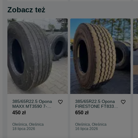
Zobacz też
385/65R22.5 Opona
385/65R22.5 Opona
MAXX MT3590 7-
FIRESTONE FT833
9mm Naczepa MT
12 mm Naczepa FT
450 zł
650 zł
3590
833
Oleśnica, Oleśnica
Oleśnica, Oleśnica
18 lipca 2026
16 lipca 2026