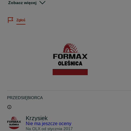
Zobacz więcej
Dodatkowe informacje:
- podana cena za sztukę,
- istnieje możliwość wysyłki lub montażu opon na miejscu,
Zgłoś
- wszystkie oferowane opony objęte są gwarancją rozruchową,
- każda opona przed wysłaniem sprawdzana jest ciśnieniowo.
Łatwy dojazd: przy zjeździe z drogi ekspresowej S8 w kierunku
Oleśnicy / przy McDonald's
W ofercie posiadamy tysiące opon!
Oferujemy:
- opony używane ciężarowe (ciągniki siodłowe, naczepy, autobusy)
- opony używane przemysłowe (fadromy, koparki, ładowarki),
- opony używane rolnicze (ciągniki, przyczepy rolnicze, beczki,
siewniki),
- opony używane do wózków widłowych,
- montaż/ demontaż opon na felgi bez kolejek,
- wyważenie kół,
- profesjonalna naprawa opon,
PRZEDSIĘBIORCA
- pogłębienie bieżnika.
Gwarantujemy najwyższą jakość usługi i obsługi klienta!
Krzysiek
Adres firmy:
Nie ma jeszcze oceny
Formax S.C. Serwis Opon
Dąbrowa 1
Na OLX od
stycznia 2017