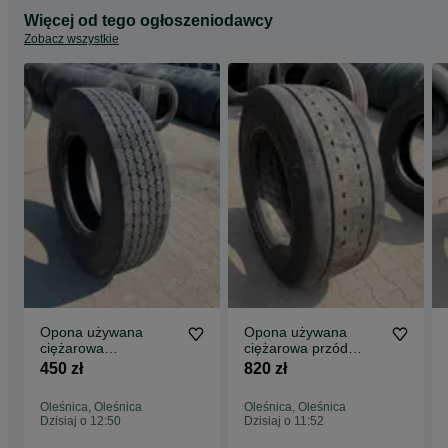
Więcej od tego ogłoszeniodawcy
Zobacz wszystkie
Opona używana
Opona używana
ciężarowa
ciężarowa przód
295/80R22.5
355/50R22.5
450 zł
820 zł
BIEŻNIKOWANA TYP
MICHELIN X MULTI Z
KOSTKA / 9-11mm
/ 10-12mm
Oleśnica, Oleśnica
Oleśnica, Oleśnica
Dzisiaj o 12:50
Dzisiaj o 11:52