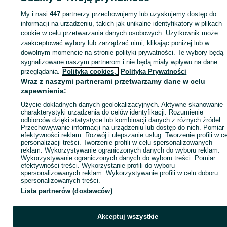
Szynkielew
My i nasi
447
partnerzy przechowujemy lub uzyskujemy dostęp do
informacji na urządzeniu, takich jak unikalne identyfikatory w plikach
cookie w celu przetwarzania danych osobowych. Użytkownik może
KATEGORIA
zaakceptować wybory lub zarządzać nimi, klikając poniżej lub w
dowolnym momencie na stronie polityki prywatności. Te wybory będą
ID:
1076737100
Wyświetlenia: 
sygnalizowane naszym partnerom i nie będą miały wpływu na dane
przeglądania.
Polityka cookies,
Polityka Prywatności
Wraz z naszymi partnerami przetwarzamy dane w celu
Zadzwoń / SMS
Wyślij wiadomość
zapewnienia:
Użycie dokładnych danych geolokalizacyjnych. Aktywne skanowanie
charakterystyki urządzenia do celów identyfikacji. Rozumienie
odbiorców dzięki statystyce lub kombinacji danych z różnych źródeł.
Przechowywanie informacji na urządzeniu lub dostęp do nich. Pomiar
efektywności reklam. Rozwój i ulepszanie usług. Tworzenie profili w c
personalizacji treści. Tworzenie profili w celu spersonalizowanych
reklam. Wykorzystywanie ograniczonych danych do wyboru reklam.
Wykorzystywanie ograniczonych danych do wyboru treści. Pomiar
efektywności treści. Wykorzystanie profili do wyboru
spersonalizowanych reklam. Wykorzystywanie profili w celu doboru
spersonalizowanych treści.
Lista partnerów (dostawców)
Akceptuj wszystkie