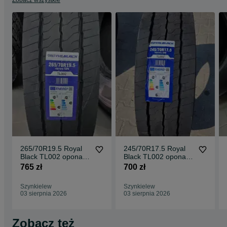
opona ciężarowa, opony ciężarowe 22.5, opony tir, opony do
ciężarówki, opona napędowa, opony do tira, opony do ciągnika
siodłowego, opony ciężarowe nowe
265/70R19.5 Royal
245/70R17.5 Royal
Black TL002 opona
Black TL002 opona
ciężarowa naczepowa
ciężarowa naczepowa
765 zł
700 zł
NOWA
NOWA
Szynkielew
Szynkielew
03 sierpnia 2026
03 sierpnia 2026
Zobacz też