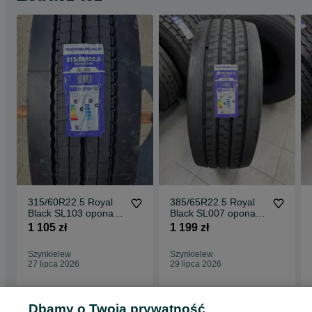
315/60R22.5 Royal
385/65R22.5 Royal
Black SL103 opona
Black SL007 opona
ciężarowa przód
ciężarowa przednia
1 105 zł
1 199 zł
NOWA
NOWA
Szynkielew
Szynkielew
27 lipca 2026
29 lipca 2026
Dbamy o Twoją prywatność
Strona główna
Motoryzacja
Opony i Felgi
Opony
Opony - Łódzkie
Opony 