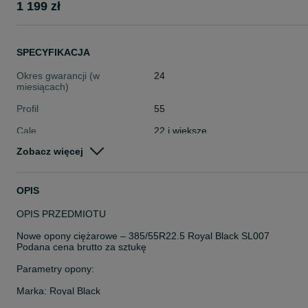
1 199 zł
SPECYFIKACJA
Okres gwarancji (w
24
miesiącach)
Profil
55
Cale
22 i większe
Zobacz więcej
Stan
Nowe
Typ
Całoroczne
OPIS
Pojazd
Ciężarowe
OPIS PRZEDMIOTU
Szerokość
Inna
Nowe opony ciężarowe – 385/55R22.5 Royal Black SL007
Podana cena brutto za sztukę
Parametry opony:
Marka: Royal Black
Model: SL007