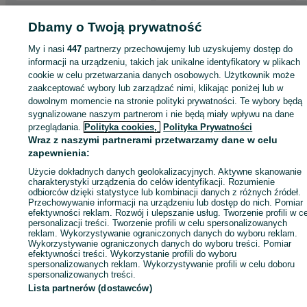
Strona główna
Dbamy o Twoją prywatność
Motoryzacja
Opony i Felgi
Opony
Opony - Dolnośląskie
Opony - Oleśnica
Opony - Oleśnica
My i nasi
447
partnerzy przechowujemy lub uzyskujemy dostęp do
informacji na urządzeniu, takich jak unikalne identyfikatory w plikach
KATEGORIA
cookie w celu przetwarzania danych osobowych. Użytkownik może
zaakceptować wybory lub zarządzać nimi, klikając poniżej lub w
dowolnym momencie na stronie polityki prywatności. Te wybory będą
ID:
929889441
Wyświetlenia: 
sygnalizowane naszym partnerom i nie będą miały wpływu na dane
przeglądania.
Polityka cookies,
Polityka Prywatności
Wraz z naszymi partnerami przetwarzamy dane w celu
Zadzwoń / SMS
Wyślij wiadomość
zapewnienia:
Użycie dokładnych danych geolokalizacyjnych. Aktywne skanowanie
charakterystyki urządzenia do celów identyfikacji. Rozumienie
odbiorców dzięki statystyce lub kombinacji danych z różnych źródeł.
Przechowywanie informacji na urządzeniu lub dostęp do nich. Pomiar
efektywności reklam. Rozwój i ulepszanie usług. Tworzenie profili w c
personalizacji treści. Tworzenie profili w celu spersonalizowanych
reklam. Wykorzystywanie ograniczonych danych do wyboru reklam.
Wykorzystywanie ograniczonych danych do wyboru treści. Pomiar
efektywności treści. Wykorzystanie profili do wyboru
spersonalizowanych reklam. Wykorzystywanie profili w celu doboru
spersonalizowanych treści.
Lista partnerów (dostawców)