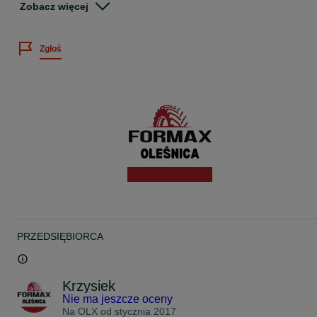
Zobacz więcej
Dodatkowe informacje:
- podana cena za sztukę,
- istnieje możliwość wysyłki lub montażu opon na miejscu,
Zgłoś
- wszystkie oferowane opony objęte są gwarancją rozruchową,
- każda opona przed wysłaniem sprawdzana jest ciśnieniowo.
Łatwy dojazd: przy zjeździe z drogi ekspresowej S8 w kierunku
Oleśnicy / przy McDonald's
W ofercie posiadamy tysiące opon!
Oferujemy:
- opony używane ciężarowe (ciągniki siodłowe, naczepy, autobusy)
- opony używane przemysłowe (fadromy, koparki, ładowarki),
- opony używane rolnicze (ciągniki, przyczepy rolnicze, beczki,
siewniki),
- opony używane do wózków widłowych.
Gwarantujemy najwyższą jakość usługi i obsługi klienta!
PRZEDSIĘBIORCA
Adres firmy:
Formax S.C. Serwis Opon
Dąbrowa 1
56-400 Oleśnica
Krzysiek
Nie ma jeszcze oceny
Czynne:
Pon.-Pt.: 8-17
Na OLX od
stycznia 2017