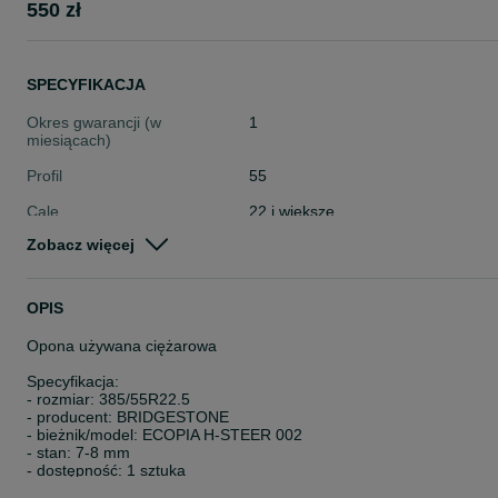
550 zł
SPECYFIKACJA
Okres gwarancji (w
1
miesiącach)
Profil
55
Cale
22 i większe
Zobacz więcej
Stan
Używane
Typ
Całoroczne
OPIS
Pojazd
Ciężarowe
Opona używana ciężarowa
Szerokość
Inna
Specyfikacja:
- rozmiar: 385/55R22.5
- producent: BRIDGESTONE
- bieżnik/model: ECOPIA H-STEER 002
- stan: 7-8 mm
- dostępność: 1 sztuka
- przeznaczenie: OŚ PROWADZĄCA