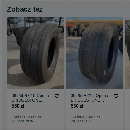
Zobacz też
385/55R22.5 Opona
385/55R22.5 Opona
BRIDGESTONE
BRIDGESTONE
ECOPIA H-STEER
ECOPIA H-STEER
550 zł
550 zł
002 8mm Przód
002 8-9mm Przód
Oleśnica, Oleśnica
Oleśnica, Oleśnica
24 lipca 2026
29 lipca 2026