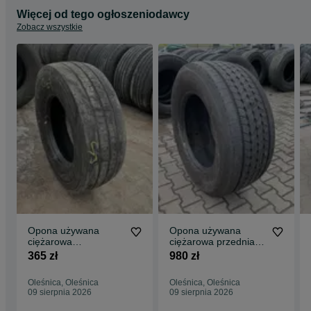
Więcej od tego ogłoszeniodawcy
Zobacz wszystkie
Opona używana
Opona używana
ciężarowa
ciężarowa przednia
265/70R17.5
385/55R22.5
365 zł
980 zł
BRIDGESTONE R-
GOODYEAR KMAX S
STEER 002 / 6-7mm
10-11mm
Oleśnica, Oleśnica
Oleśnica, Oleśnica
09 sierpnia 2026
09 sierpnia 2026