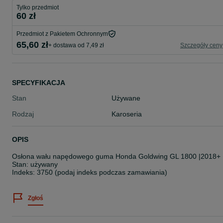
Tylko przedmiot
60 zł
Przedmiot z Pakietem Ochronnym
65,60 zł
+ dostawa od 7,49 zł
Szczegóły ceny
SPECYFIKACJA
Stan
Używane
Rodzaj
Karoseria
OPIS
Osłona wału napędowego guma Honda Goldwing GL 1800 |2018+
Stan: używany
Indeks: 3750 (podaj indeks podczas zamawiania)
Zgłoś