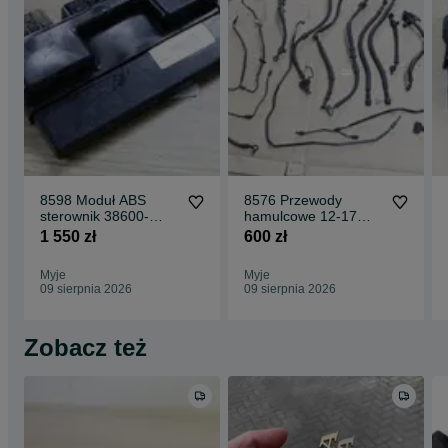
8598 Moduł ABS
8576 Przewody
sterownik 38600-
hamulcowe 12-17
MCA-A71 12-17
Honda Goldwing
1 550 zł
600 zł
Honda Goldwing
Gl1800
Gl1800
Myje
Myje
09 sierpnia 2026
09 sierpnia 2026
Zobacz też