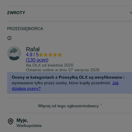
ZWROTY
PRZEDSIĘBIORCA
Rafał
4.9
/
5
(
130 ocen
)
Na OLX od
kwietnia 2020
Ostatnio online w dniu 07 sierpnia 2026
Oceny w kategoriach z Przesyłką OLX są weryfikowane
i
wystawiane tylko przez osoby, które kupiły przedmiot.
Jak
działają oceny?
Więcej od tego ogłoszeniodawcy
Myje
,
Wielkopolskie