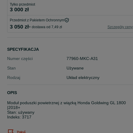
Tylko przedmiot
3 000 zł
Przedmiot z Pakietem Ochronnym
3 050 zł
+ dostawa od 7,49 zł
Szczegóły ceny
SPECYFIKACJA
Numer części
77960-MKC-A31
Stan
Używane
Rodzaj
Układ elektryczny
OPIS
Moduł poduszki powietrznej z wiązką Honda Goldwing GL 1800
|2018+
Stan: używany
Indeks: 3717
Zgłoś