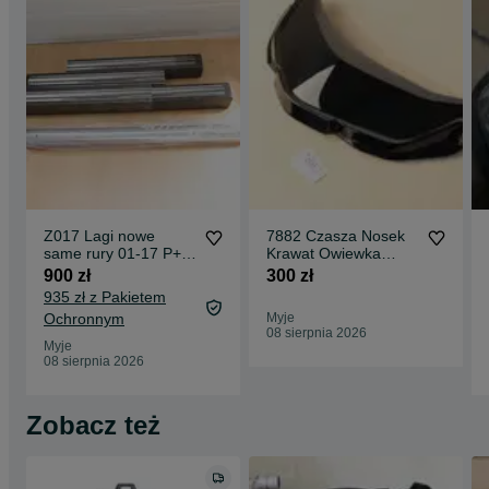
Z017 Lagi nowe
7882 Czasza Nosek
same rury 01-17 P+L
Krawat Owiewka
Honda Goldwing GL
Obudowa Honda
900 zł
300 zł
1800
Goldwing Gl1800
935 zł z Pakietem
|2018+
Ochronnym
Myje
08 sierpnia 2026
Myje
08 sierpnia 2026
Zobacz też