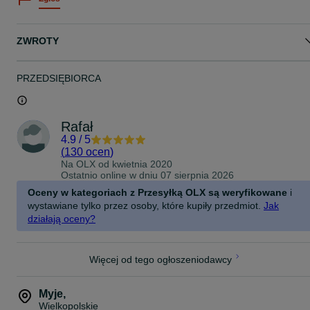
ZWROTY
PRZEDSIĘBIORCA
Rafał
4.9
/
5
(
130 ocen
)
Na OLX od
kwietnia 2020
Ostatnio online w dniu 07 sierpnia 2026
Oceny w kategoriach z Przesyłką OLX są weryfikowane
i
wystawiane tylko przez osoby, które kupiły przedmiot.
Jak
działają oceny?
Więcej od tego ogłoszeniodawcy
Myje
,
Wielkopolskie