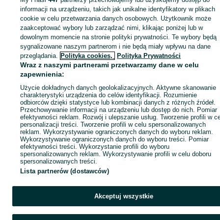
informacji na urządzeniu, takich jak unikalne identyfikatory w plikach
cookie w celu przetwarzania danych osobowych. Użytkownik może
KATEGORIA
zaakceptować wybory lub zarządzać nimi, klikając poniżej lub w
dowolnym momencie na stronie polityki prywatności. Te wybory będą
sygnalizowane naszym partnerom i nie będą miały wpływu na dane
ID:
779018154
Wyświetlenia: 
przeglądania.
Polityka cookies,
Polityka Prywatności
Wraz z naszymi partnerami przetwarzamy dane w celu
Kup
zapewnienia:
Użycie dokładnych danych geolokalizacyjnych. Aktywne skanowanie
charakterystyki urządzenia do celów identyfikacji. Rozumienie
odbiorców dzięki statystyce lub kombinacji danych z różnych źródeł.
Przechowywanie informacji na urządzeniu lub dostęp do nich. Pomiar
efektywności reklam. Rozwój i ulepszanie usług. Tworzenie profili w c
personalizacji treści. Tworzenie profili w celu spersonalizowanych
reklam. Wykorzystywanie ograniczonych danych do wyboru reklam.
Wykorzystywanie ograniczonych danych do wyboru treści. Pomiar
efektywności treści. Wykorzystanie profili do wyboru
spersonalizowanych reklam. Wykorzystywanie profili w celu doboru
spersonalizowanych treści.
Lista partnerów (dostawców)
Akceptuj wszystkie