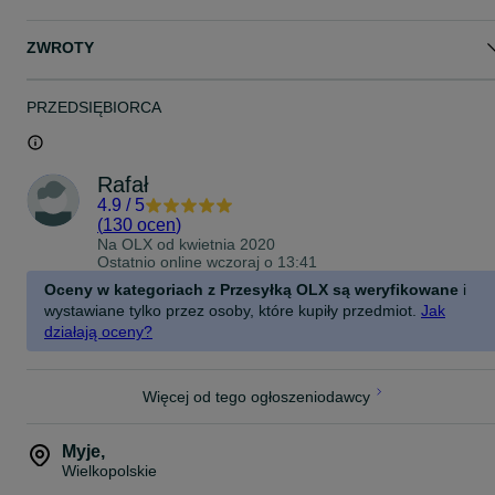
ZWROTY
PRZEDSIĘBIORCA
Rafał
4.9
/
5
(
130 ocen
)
Na OLX od
kwietnia 2020
Ostatnio online wczoraj o 13:41
Oceny w kategoriach z Przesyłką OLX są weryfikowane
i
wystawiane tylko przez osoby, które kupiły przedmiot.
Jak
działają oceny?
Więcej od tego ogłoszeniodawcy
Myje
,
Wielkopolskie