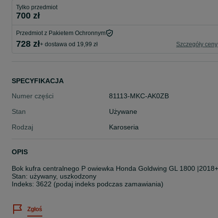
Tylko przedmiot
700 zł
Przedmiot z Pakietem Ochronnym
728 zł
+ dostawa od 19,99 zł
Szczegóły ceny
SPECYFIKACJA
Numer części
81113-MKC-AK0ZB
Stan
Używane
Rodzaj
Karoseria
OPIS
Bok kufra centralnego P owiewka Honda Goldwing GL 1800 |2018
Stan: używany, uszkodzony
Indeks: 3622 (podaj indeks podczas zamawiania)
Zgłoś