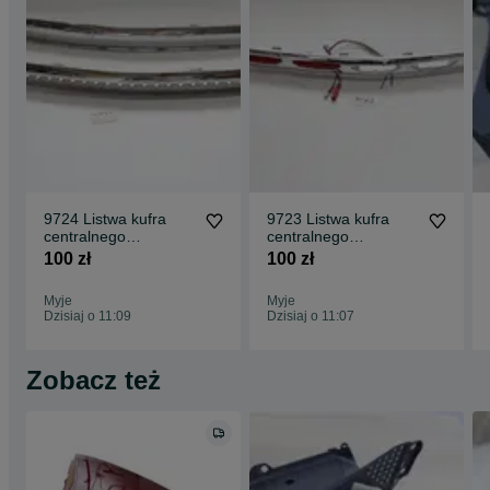
9724 Listwa kufra
9723 Listwa kufra
centralnego
centralnego
(środkowa) Honda
(środkowa) Honda
100 zł
100 zł
Goldwing Gl1800
Goldwing Gl1800
Myje
Myje
Dzisiaj o 11:09
Dzisiaj o 11:07
Zobacz też